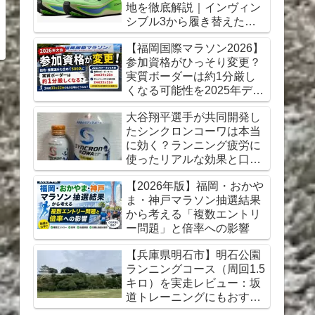
地を徹底解説｜インヴィン
シブル3から履き替えた感
想【初心者にもおすすめ】
【福岡国際マラソン2026】
参加資格がひっそり変更？
実質ボーダーは約1分厳し
くなる可能性を2025年デー
タから考察
大谷翔平選手が共同開発し
たシンクロンコーワは本当
に効く？ランニング疲労に
使ったリアルな効果と口コ
ミレビュー
【2026年版】福岡・おかや
ま・神戸マラソン抽選結果
から考える「複数エントリ
ー問題」と倍率への影響
【兵庫県明石市】明石公園
ランニングコース（周回1.5
キロ）を実走レビュー：坂
道トレーニングにもおすす
め