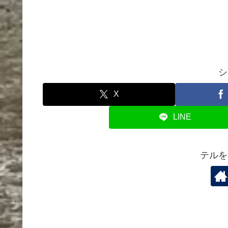
シ
X
LINE
テルを