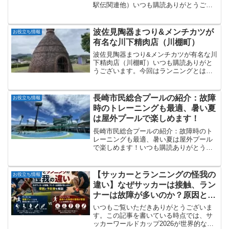
駅伝関連他）いつも購読ありがとうござ
います。正月からニューイヤー駅伝、箱
根駅伝と続き余韻が残っていますが、今
回は駅伝関連の小説を紹介します。どの
波佐見陶器まつり&メンチカツが
お役立ち情報
小説も選手視点の他の舞...
有名な川下精肉店（川棚町）
波佐見陶器まつり&メンチカツが有名な川
下精肉店（川棚町）いつも購読ありがと
うございます。今回はランニングとは、
ほぼ関係ありません。波佐見陶器市とメ
ンチカツが有名な川下精肉店（川棚町）
に行ってきました。波佐見陶器まつり波
長崎市民総合プールの紹介：故障
お役立ち情報
佐見陶器まつり（はさみ...
時のトレーニングも最適、暑い夏
は屋外プールで楽しめます！
長崎市民総合プールの紹介：故障時のト
レーニングも最適、暑い夏は屋外プール
で楽しめます！いつも購読ありがとうご
ざいます。今回は松山陸上競技場の横に
ある長崎市民総合プールの紹介です。プ
ールは故障時に走れない時に足に負担を
【サッカーとランニングの怪我の
お役立ち情報
かけずにトレーニングする...
違い】なぜサッカーは接触、ラン
ナーは故障が多いのか？原因と予
防策を解説
いつもご覧いただきありがとうございま
す。この記事を書いている時点では、サ
ッカーワールドカップ2026が世界的な盛