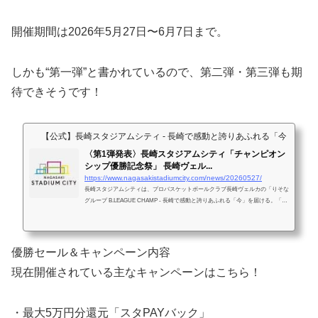
開催期間は2026年5月27日〜6月7日まで。
しかも“第一弾”と書かれているので、第二弾・第三弾も期
待できそうです！
【公式】長崎スタジアムシティ - 長崎で感動と誇りあふれる「今」を届
〈第1弾発表〉長崎スタジアムシティ「チャンピオン
シップ優勝記念祭」 長崎ヴェル...
https://www.nagasakistadiumcity.com/news/20260527/
長崎スタジアムシティは、プロバスケットボールクラブ長崎ヴェルカの「りそな
グループ B.LEAGUE CHAMP - 長崎で感動と誇りあふれる「今」を届ける。「長
崎スタジアムシティ」とは、ジャパネットグループがサッカースタジアムを中心
にアリーナ・オフィス・商業施設・ホテルなどの周辺施設を民間主導で開発する
プロジェクトです。
優勝セール＆キャンペーン内容
現在開催されている主なキャンペーンはこちら！
・最大5万円分還元「スタPAYバック」