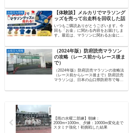
り上がりを見せています。決勝トーナメ
ントに入ると、どの試合も一瞬のプレー
で勝敗が決まる緊張感があります。世界
【体験談】メルカリでマラソング
お役立ち情報
トップクラスの選手た...
ッズを売って出走料を回収した話
いつもご購読ありがとうございます。今
回も「お金」に関わる内容をお届けしま
す。最近は、マラソンに関わるお金に関
する記事が多めです・・・↓あわせて読み
たい上記の記事でも触れていますが、マ
ラソン大会（特にフルマラソン）に出場
（2024年版）防府読売マラソン
お役立ち情報
すると、参加費（出走料...
の攻略（レース前からレース後ま
で）
（2024年版）防府読売マラソンの攻略法
（レース前からレース後まで）防府読売
マラソンは、日本の山口県防府市で毎年
12月に開催される、歴史あるロードレー
スの一つです。1962年に「防府マラソ
ン」としてスタートし、国内でも最も古
い市民マラソン大...
【雨の水曜二部練】朝練：
2000m+1000m、夕練：10000m変化走で
スタミナ強化！初挑戦した結果