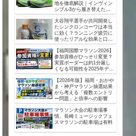
地を徹底解説｜インヴィン
シブル3から履き替えた感
想【初心者にもおすすめ】
大谷翔平選手が共同開発し
たシンクロンコーワは本当
に効く？ランニング疲労に
使ったリアルな効果と口コ
ミレビュー
【福岡国際マラソン2026】
参加資格がひっそり変更？
実質ボーダーは約1分厳し
くなる可能性を2025年デー
タから考察
【2026年版】福岡・おかや
ま・神戸マラソン抽選結果
から考える「複数エントリ
ー問題」と倍率への影響
マラソン大会の駐車場事
情。長崎ミュージックフェ
スマラソンの駐車場は有料