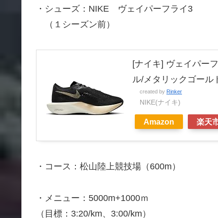
・シューズ：NIKE ヴェイパーフライ3
（１シーズン前）
[ナイキ] ヴェイパーフラ
ル/メタリックゴールドグ
created by
Rinker
NIKE(ナイキ)
Amazon
楽天
・コース：松山陸上競技場（600m）
・メニュー：5000m+1000ｍ
（目標：3:20/km、3:00/km）