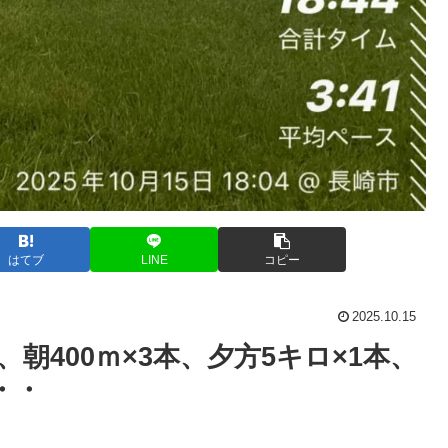
はてブ
LINE
コピー
2025.10.15
、朝400ｍ×3本、夕方5キロ×1本、
・・