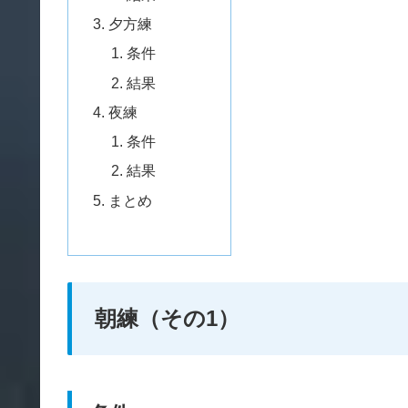
夕方練
条件
結果
夜練
条件
結果
まとめ
朝練（その1）