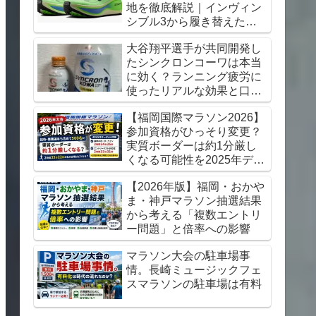
地を徹底解説｜インヴィン
シブル3から履き替えた感
想【初心者にもおすすめ】
大谷翔平選手が共同開発し
たシンクロンコーワは本当
に効く？ランニング疲労に
使ったリアルな効果と口コ
ミレビュー
【福岡国際マラソン2026】
参加資格がひっそり変更？
実質ボーダーは約1分厳し
くなる可能性を2025年デー
タから考察
【2026年版】福岡・おかや
ま・神戸マラソン抽選結果
から考える「複数エントリ
ー問題」と倍率への影響
マラソン大会の駐車場事
情。長崎ミュージックフェ
スマラソンの駐車場は有料