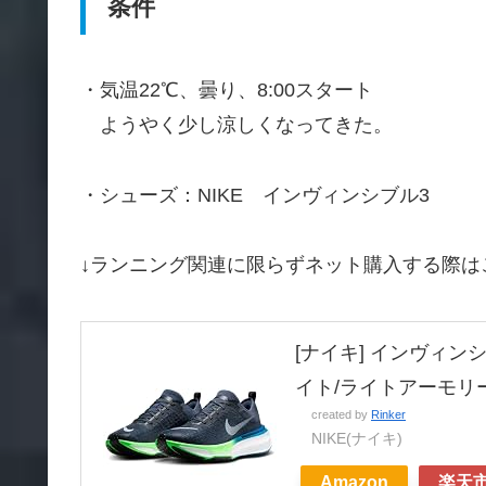
条件
・気温22℃、曇り、8:00スタート
ようやく少し涼しくなってきた。
・シューズ：NIKE インヴィンシブル3
↓ランニング関連に限らずネット購入する際は
[ナイキ] インヴィンシブ
イト/ライトアーモリーブル
created by
Rinker
NIKE(ナイキ)
Amazon
楽天