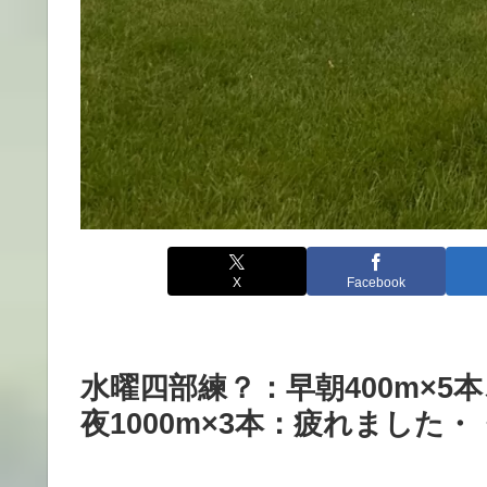
X
Facebook
水曜四部練？：早朝400m×5本
夜1000m×3本：疲れました・