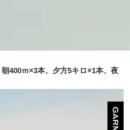
朝400ｍ×3本、夕方5キロ×1本、夜