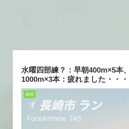
水曜四部練？：早朝400m×5本、
1000m×3本：疲れました・・・
練習