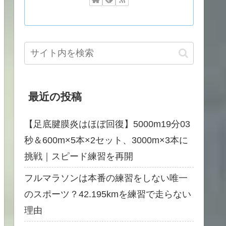
最近の投稿
【足底腱膜炎はほぼ回復】5000m19分03
秒＆600m×5本×2セット、3000m×3本に
挑戦｜スピード練習を再開
フルマラソンは本番の練習をしない唯一
のスポーツ？42.195kmを練習で走らない
理由