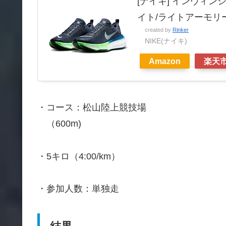
[ナイキ] インヴィンシブ
イト/ライトアーモリーブル
created by
Rinker
NIKE(ナイキ)
Amazon
楽天
・コース：松山陸上競技場
（600m)
・5キロ（4:00/km）
・参加人数：単独走