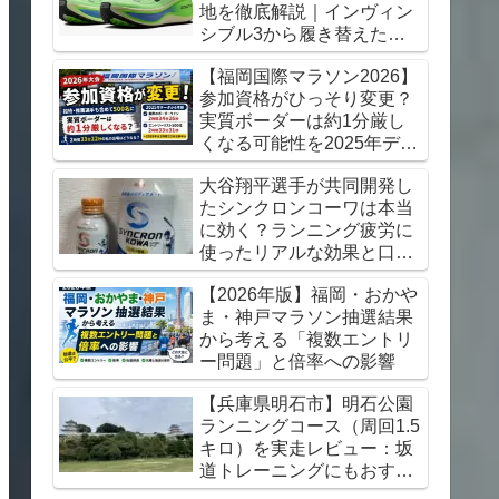
地を徹底解説｜インヴィン
シブル3から履き替えた感
想【初心者にもおすすめ】
【福岡国際マラソン2026】
参加資格がひっそり変更？
実質ボーダーは約1分厳し
くなる可能性を2025年デー
タから考察
大谷翔平選手が共同開発し
たシンクロンコーワは本当
に効く？ランニング疲労に
使ったリアルな効果と口コ
ミレビュー
【2026年版】福岡・おかや
ま・神戸マラソン抽選結果
から考える「複数エントリ
ー問題」と倍率への影響
【兵庫県明石市】明石公園
ランニングコース（周回1.5
キロ）を実走レビュー：坂
道トレーニングにもおすす
め