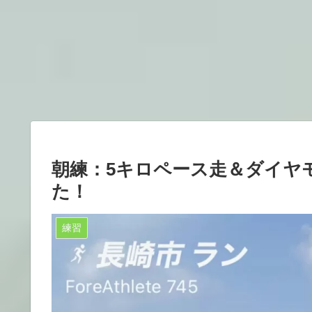
朝練：5キロペース走＆ダイヤ
た！
練習