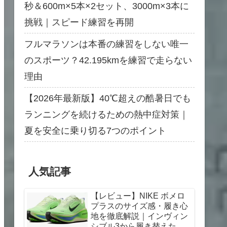
秒＆600m×5本×2セット、3000m×3本に
挑戦｜スピード練習を再開
フルマラソンは本番の練習をしない唯一
のスポーツ？42.195kmを練習で走らない
理由
【2026年最新版】40℃超えの酷暑日でも
ランニングを続けるための熱中症対策｜
夏を安全に乗り切る7つのポイント
人気記事
【レビュー】NIKE ボメロ
プラスのサイズ感・履き心
地を徹底解説｜インヴィン
シブル3から履き替えた感