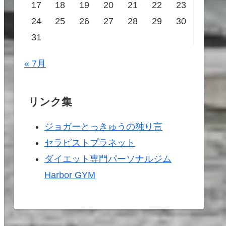
17
18
19
20
21
22
23
24
25
26
27
28
29
30
31
« 7月
リンク集
ジョガーとっきゅうの独り言
セラピストプラネット
ダイエット専門パーソナルジム
Harbor GYM