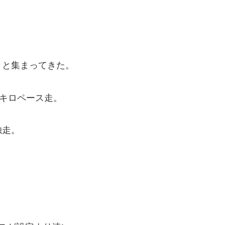
々と集まってきた。
0キロペース走。
独走。