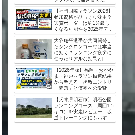
想【初心者にもおすすめ】
【福岡国際マラソン2026】
参加資格がひっそり変更？
実質ボーダーは約1分厳し
くなる可能性を2025年デー
タから考察
大谷翔平選手が共同開発し
たシンクロンコーワは本当
に効く？ランニング疲労に
使ったリアルな効果と口コ
ミレビュー
【2026年版】福岡・おかや
ま・神戸マラソン抽選結果
から考える「複数エントリ
ー問題」と倍率への影響
【兵庫県明石市】明石公園
ランニングコース（周回1.5
キロ）を実走レビュー：坂
道トレーニングにもおすす
め