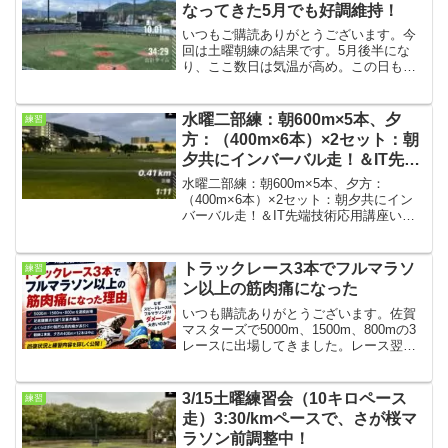
なってきた5月でも好調維持！
いつもご購読ありがとうございます。今
回は土曜朝練の結果です。5月後半にな
り、ここ数日は気温が高め。この日も暑
さを警戒していましたが、朝は19℃と比
較的走りやすいコンディションでした。
結果は…10km 34分29秒（3:27/km）と気
水曜二部練：朝600m×5本、夕
練習
温の割...
方：（400m×6本）×2セット：朝
夕共にインバーバル走！＆IT先端
技術応用講座
水曜二部練：朝600m×5本、夕方：
（400m×6本）×2セット：朝夕共にイン
バーバル走！＆IT先端技術応用講座いつ
も購読ありがとうございます。今回は水
曜の二部練の結果です。朝は大雨、夕方
は曇り。若干、気温は下がってきたよう
トラックレース3本でフルマラソ
練習
な。朝練条件・気...
ン以上の筋肉痛になった
いつも購読ありがとうございます。佐賀
マスターズで5000m、1500m、800mの3
レースに出場してきました。レース翌日
は足底腱膜炎を疑うような足裏の痛みが
出たものの、幸いその症状はすぐに落ち
着いていました。しかし、その代わりに
3/15土曜練習会（10キロペース
練習
予想外の問題...
走）3:30/kmペースで、さが桜マ
ラソン前調整中！