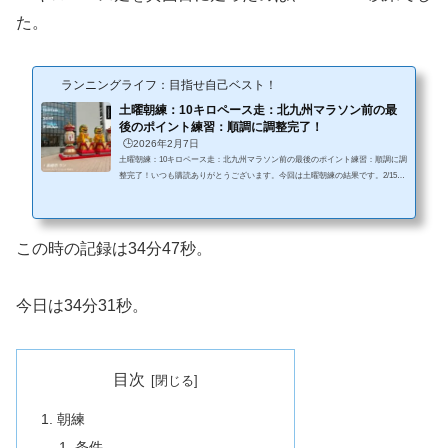
た。
ランニングライフ：目指せ自己ベスト！
土曜朝練：10キロペース走：北九州マラソン前の最
後のポイント練習：順調に調整完了！
🕒️2026年2月7日
土曜朝練：10キロペース走：北九州マラソン前の最後のポイント練習：順調に調
整完了！いつも購読ありがとうございます。今回は土曜朝練の結果です。2/15の
北九州マラソンの1週間前ということで、10キロペース走でした。今回は設定ペ
ース以上で完走して無事に調整が終わりました。朝練条件・気温7℃、小雨→曇
り、7:00スタート そこまでの寒さはなし・シューズ：NIKE ヴェイパーフライ
3↓ランニング関連に限らずネット購入する際はこちらのリンクから ・コース：
この時の記録は34分47秒。
松山陸上競技場 （600m)・10キロ・参加人数：15名程度結果この日は別大の...
今日は34分31秒。
目次
朝練
条件