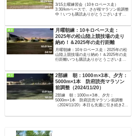
3/15土曜練習会（10キロペース走）
3:30/kmペースで、さが桜マラソン前調整
中！いつも購読ありがとうございます。
今回は土曜の練習会の結果です。さが桜
マラソンまで、あと1週間、故障もなく順
調に調整中です。その前に、3/20（木）
月曜朝練：10キロペース走：
練習
の波佐見...
2025年の松山陸上競技場の走り
納め！＆2025年の走行距離
月曜朝練：10キロペース走：2025年の松
山陸上競技場の走り納め！＆2025年の走
行距離いつも購読ありがとうございま
す。今回は10キロペース走の結果です。
先日の30キロペース走が走り納めと言っ
ていましたが、中1日で体力回復したの
2部練 朝：1000ｍ×3本、夕方：
練習
で、ペース走...
5000m×1本 防府読売マラソン
前調整（2024/11/20）
2部練 朝：1000ｍ×3本、夕方：
5000m×1本 防府読売マラソン前調整
（2024/11/20）本日も先週に引き続き2部
練（朝と夕方練習）。朝は皆さんの練習
に付き合いペースメーカー+おまけ、夕方
は一人でポイント練習。先週末は長崎ベ
イサイ...