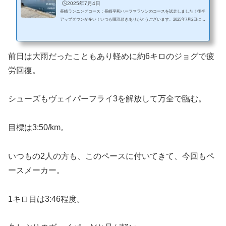
🕒️2025年7月4日
長崎ランニングコース：長崎平和ハーフマラソンのコースを試走しました！後半
アップダウンが多い！いつも購読頂きありがとうございます。2025年7月2日に長
崎平和ハーフマラソンのコースが発表されたので早速、試走してきました。どこ
よりも早く、詳しいコース紹介のはず。※公式に発表されているコースを通った
つもりですが、車道を通れなかった等で若干異なる箇所もあります。長崎平和ハ
ーフマラソン概要大会名称： 長崎平和ハーフマラソン（NAGASAKI PEACE
前日は大雨だったこともあり軽めに約6キロのジョグで疲
HALF MARATHON）開催日： 令和7年11月16日（日曜日）開催種目：ハー
フ...
労回復。
シューズもヴェイパーフライ3を解放して万全で臨む。
目標は3:50/km。
いつもの2人の方も、このペースに付いてきて、今回もペ
ースメーカー。
1キロ目は3:46程度。