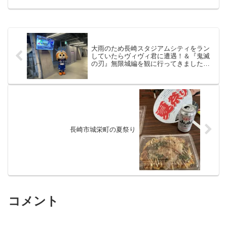
とうございます。今回は金曜ジョグと情
報諸々です。ジョグシューズ：NIKE イ
ンヴィンシブル3↓...
大雨のため長崎スタジアムシティをラン
していたらヴィヴィ君に遭遇！＆『鬼滅
の刃』無限城編を観に行ってきました！
＆IT先端技術応用講座
長崎市城栄町の夏祭り
コメント