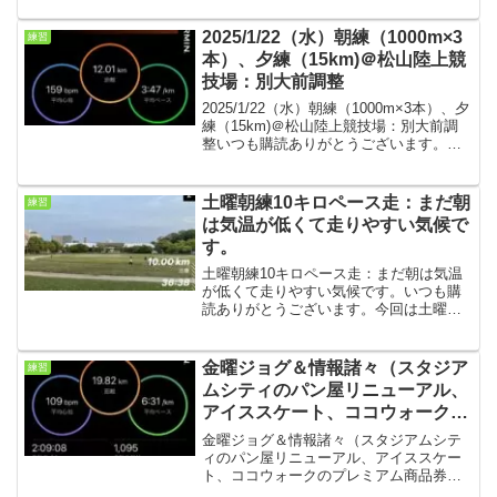
二部練でした。週末は新春駅伝（3キロ）
及び伊万里ハーフマラソンのため、レー
2025/1/22（水）朝練（1000m×3
練習
ス前...
本）、夕練（15km)＠松山陸上競
技場：別大前調整
2025/1/22（水）朝練（1000m×3本）、夕
練（15km)＠松山陸上競技場：別大前調
整いつも購読ありがとうございます。久
しぶりの水曜の二部練です。別大も近く
なってきましたので、故障なくスタート
ラインに立てるようにしたいです。水曜
土曜朝練10キロペース走：まだ朝
練習
朝練...
は気温が低くて走りやすい気候で
す。
土曜朝練10キロペース走：まだ朝は気温
が低くて走りやすい気候です。いつも購
読ありがとうございます。今回は土曜朝
練の練習の結果です。朝練条件・気温
13℃、晴れ、7:00スタート 少し気温が
上がってきましたが、まだ走りやすい気
金曜ジョグ＆情報諸々（スタジア
練習
候です。・シューズ...
ムシティのパン屋リニューアル、
アイススケート、ココウォークの
プレミアム商品券）＆IT先端技術
金曜ジョグ＆情報諸々（スタジアムシテ
応用講座
ィのパン屋リニューアル、アイススケー
ト、ココウォークのプレミアム商品券）
＆IT先端技術応用講座いつも購読ありが