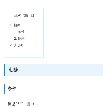
目次
朝練
条件
結果
まとめ
朝練
条件
・気温26℃、曇り