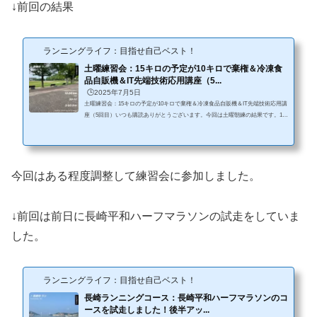
↓前回の結果
ランニングライフ：目指せ自己ベスト！
土曜練習会：15キロの予定が10キロで棄権＆冷凍食
品自販機＆IT先端技術応用講座（5...
🕒️2025年7月5日
土曜練習会：15キロの予定が10キロで棄権＆冷凍食品自販機＆IT先端技術応用講
座（5回目）いつも購読ありがとうございます。今回は土曜朝練の結果です。15
キロの予定でしたが、きつくて10キロで棄権でした。松山の周辺に冷凍食品の自
販機が続々とできています。IT先端技術応用講座の5回目を受講。朝練条件・気
温28℃、晴れ相変わらず暑い！・シューズ：NIKE インヴィンシブル3 （新
品）・コース：松山陸上競技場（600m）・メニュー：15キロ（目標：3:50/k
m）・参加人数：20人以上結果相変わらず朝から暑い！アップしただけでも汗だ
今回はある程度調整して練習会に参加しました。
くに...
↓前回は前日に長崎平和ハーフマラソンの試走をしていま
した。
ランニングライフ：目指せ自己ベスト！
長崎ランニングコース：長崎平和ハーフマラソンのコ
ースを試走しました！後半アッ...