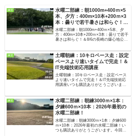
水曜二部練：朝1000m+400ｍ×5
練習
本、夕方：400m×10本+200ｍ×3
本：曇りで若干暑さは和らぐ！＆
8/6の広島原爆の日の長崎の爆心
水曜二部練：朝1000m+400ｍ×5本、夕
地公園
方：400m×10本+200ｍ×3本：曇りで若干
暑さは和らぐ！＆8/6の長崎の爆心地公園
いつも購読ありがとうございます。今回
は水曜の二部練の結果です。関東の方は
40℃超えが多数でかなりの暑さのよう...
土曜朝練：10キロペース走：設定
練習
ペースより速いタイムで完走！＆
IT先端技術応用講座
土曜朝練：10キロペース走：設定ペース
より速いタイムで完走！＆IT先端技術応
用講座いつも購読ありがとうございま
す。今回は土曜朝練の結果です。先週は
ナイター前で軽めだったので、2週ぶりに
全力に近いスピードで走った。朝練条
水曜二部練：朝練3000ｍ×1本：
練習
件・気温24℃、雨、7...
夕練600ｍ×10本：2026年最初の
水曜二部練！
水曜二部練：朝練3000ｍ×1本：夕練600
ｍ×10本：2026年最初の水曜二部練！い
つも購読ありがとうございます。今回は
水曜の二部練の紹介です。2026年最初の