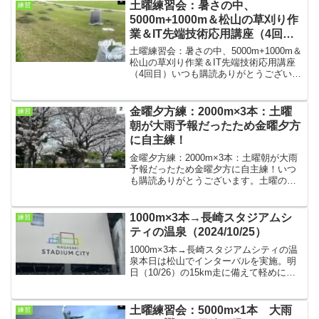
山近辺をラン＆ウォークしました。早く
土曜練習会：暑さの中、
練習
溶けて欲しいです。...
5000m+1000m＆松山の草刈り作
業＆IT先端技術応用講座（4回
目）
土曜練習会：暑さの中、5000m+1000m＆
松山の草刈り作業＆IT先端技術応用講座
（4回目）いつも購読ありがとうございま
す。今回は土曜朝練の結果です。松山の
芝（草）はシルバー人材センターの方が
定期的に草刈りして頂いていますので、
金曜夕方練：2000m×3本：土曜
練習
その紹介。...
朝が大雨予報だったため金曜夕方
に自主練！
金曜夕方練：2000m×3本：土曜朝が大雨
予報だったため金曜夕方に自主練！いつ
も購読ありがとうございます。土曜の朝
は大雨予報だったため、土曜朝練は回避
して、金曜に夕方練を1人でした。土曜朝
練のメニューは2000mだったので、その
1000m×3本→長崎スタジアムシ
練習
メニューを。...
ティの温泉（2024/10/25）
1000m×3本→長崎スタジアムシティの温
泉本日は松山でインターバルを実施。明
日（10/26）の15km走に備えて軽めに
1000m×3本。その後、回復のため長崎ス
タジアムシティの温泉に行ってきまし
た。1000m×3本・シューズ：NIKE イ...
土曜練習会：5000m×1本 大雨
練習