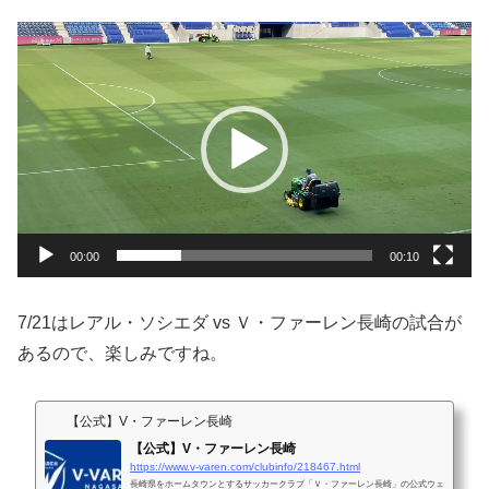
動
画
プ
レ
ー
ヤ
ー
00:00
00:10
7/21はレアル・ソシエダ vs Ｖ・ファーレン長崎の試合が
あるので、楽しみですね。
【公式】V・ファーレン長崎
【公式】V・ファーレン長崎
https://www.v-varen.com/clubinfo/218467.html
長崎県をホームタウンとするサッカークラブ「Ｖ・ファーレン長崎」の公式ウェ