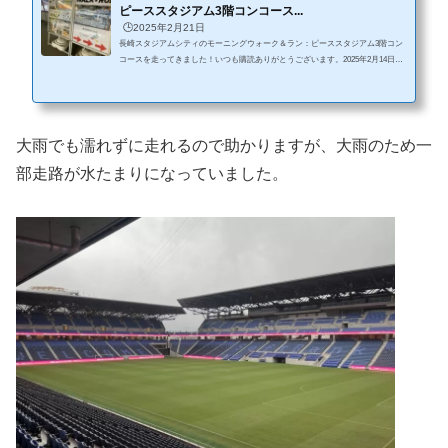
ピーススタジアム3階コンコース...
🕒️2025年2月21日
長崎スタジアムシティのモーニングウォーク＆ラン：ピーススタジアム3階コン
コースを走ってきました！いつも購読ありがとうございます。2025年2月14日か
ら長崎スタジアムシティのモーニングウォーク＆ランが開始されたされたので走
ってきました。特に雨の日は使えそうでした。長崎スタジアムシティのモーニン
グウォーク＆ラン2025年２月17日からモーニングウォーク＆ランが始まりまし
た。（朝7～9時限定）▼モーニングウォーク＆ラン概要場所PEACE STADIUM C
onnected by SoftBank 3階コンコース期間令和7年2月17日から時間帯午前7:00～...
大雨でも濡れずに走れるので助かりますが、大雨のため一
部走路が水たまりになっていました。