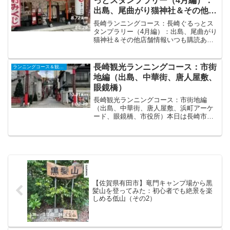
っとスタンプラリー（4月編）：
出島、尾曲がり猫神社＆その他店
舗情報
長崎ランニングコース：長崎ぐるっとス
タンプラリー（4月編）：出島、尾曲がり
猫神社＆その他店舗情報いつも購読あり
がとうございます。今回は長崎ぐるっと
スタンプラリーの続きです。出島と尾曲
がり猫神社を廻りました。↓前回のスタン
長崎観光ランニングコース：市街
ランニングコース＆観光ラン
プラリーの様子はこち...
地編（出島、中華街、唐人屋敷、
眼鏡橋）
長崎観光ランニングコース：市街地編
（出島、中華街、唐人屋敷、浜町アーケ
ード、眼鏡橋、市役所）本日は長崎市の
市街地を観光ラン。・気温9℃、晴れ。無
風。長袖+グローブ。ウィンドブレーカー
は暑いので途中で脱いだ。・シューズ：
NIKE インヴィンシ...
【佐賀県有田市】竜門キャンプ場から黒
髪山を登ってみた：初心者でも絶景を楽
しめる低山（その2）