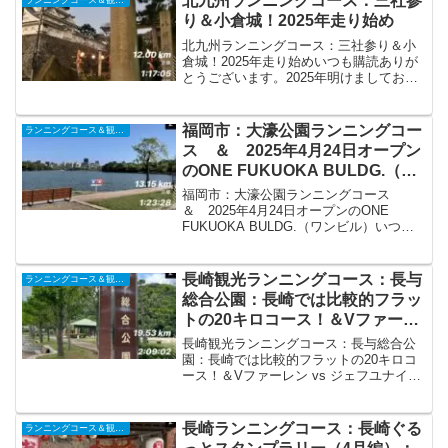
北九州ランニングコース：三社参
ランニングコース＆観光ラン
産』カードラリー202...
り＆小倉城！2025年走り始め
北九州ランニングコース：三社参り＆小
倉城！2025年走り始めいつも購読ありが
とうございます。2025年明けましておめ
でとうございます！今年もよろしくお願
いします。朝5時半から三社参りに行って
きました。コース約12キロで三社を回り
福岡市：大濠公園ランニングコー
ランニングコース＆観光ラン
ました。小倉...
ス ＆ 2025年4月24日オープン
のONE FUKUOKA BULDG.（ワ
ンビル）
福岡市：大濠公園ランニングコース
＆ 2025年4月24日オープンのONE
FUKUOKA BULDG.（ワンビル）いつも
購読ありがとうございます。今回は遠征
して福岡市に行ってきましたので、大濠
公園のランニングコースの紹介です。ま
長崎観光ランニングコース：長与
ランニングコース＆観光ラン
た、202...
総合公園：長崎では比較的フラッ
トの20キロコース！＆Vファーレ
ン vs ジェフユナイテッド千葉
長崎観光ランニングコース：長与総合公
園：長崎では比較的フラットの20キロコ
ース！＆Vファーレン vs ジェフユナイテ
ッド千葉いつも購読頂きありがとうござ
います。今回は長与総合公園まで20キロ
弱、往復してきました。走行条件＆結
長崎ランニングコース：長崎ぐる
ランニングコース＆観光ラン
果・気温17℃、...