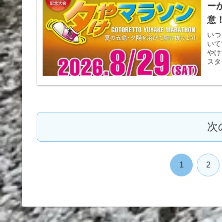
ー
意
いつ
いて
やけ
スタ
次
1
2