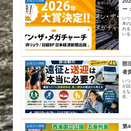
2
お役立ち情報
ー
いつ
本の
れる
いる
部
お役立ち情報
者
いつ
が話
えな
在、
第
お役立ち情報