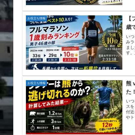
【
お役立ち情報
歳
いつ
みラ
まし
す。
熊
お役立ち情報
た
いつ
スを
付近
やト