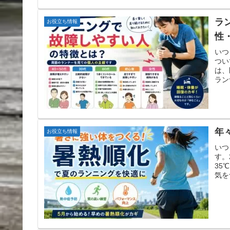
ラ
お役立ち情報
性
いつ
つい
は、
ラン
年
お役立ち情報
いつ
す。
35
気を