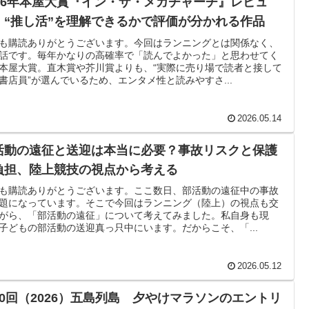
026年本屋大賞『イン・ザ・メガチャーチ』レビュ
：“推し活”を理解できるかで評価が分かれる作品
も購読ありがとうございます。今回はランニングとは関係なく、
話です。毎年かなりの高確率で「読んでよかった」と思わせてく
本屋大賞。直木賞や芥川賞よりも、“実際に売り場で読者と接して
書店員”が選んでいるため、エンタメ性と読みやすさ...
2026.05.14
活動の遠征と送迎は本当に必要？事故リスクと保護
負担、陸上競技の視点から考える
も購読ありがとうございます。ここ数日、部活動の遠征中の事故
題になっています。そこで今回はランニング（陸上）の視点も交
がら、「部活動の遠征」について考えてみました。私自身も現
子どもの部活動の送迎真っ只中にいます。だからこそ、「...
2026.05.12
40回（2026）五島列島 夕やけマラソンのエントリ