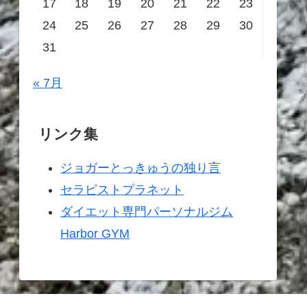
17
18
19
20
21
22
23
24
25
26
27
28
29
30
31
« 7月
リンク集
ジョガーとっきゅうの独り言
セラピストプラネット
ダイエット専門パーソナルジム
Harbor GYM