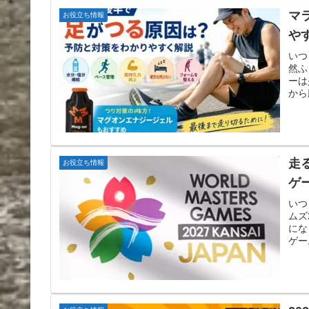
マ
お役立ち情報
や
いつ
然ふ
ーは
から
走
お役立ち情報
ゲ
いつ
ムズ
にな
ゲー