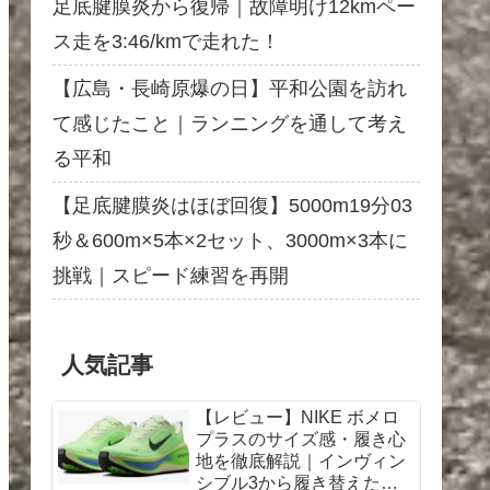
足底腱膜炎から復帰｜故障明け12kmペー
ス走を3:46/kmで走れた！
【広島・長崎原爆の日】平和公園を訪れ
て感じたこと｜ランニングを通して考え
る平和
【足底腱膜炎はほぼ回復】5000m19分03
秒＆600m×5本×2セット、3000m×3本に
挑戦｜スピード練習を再開
人気記事
【レビュー】NIKE ボメロ
プラスのサイズ感・履き心
地を徹底解説｜インヴィン
シブル3から履き替えた感