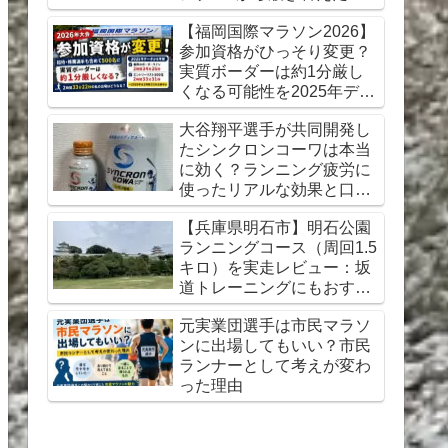
想【初心者にもおすすめ】
【福岡国際マラソン2026】
参加資格がひっそり変更？
実質ボーダーは約1分厳し
くなる可能性を2025年デー
タから考察
大谷翔平選手が共同開発し
たシンクロンコーワは本当
に効く？ランニング疲労に
使ったリアルな効果と口コ
ミレビュー
【兵庫県明石市】明石公園
ランニングコース（周回1.5
キロ）を実走レビュー：坂
道トレーニングにもおすす
め
元実業団選手は市民マラソ
ンに出場してもいい？市民
ランナーとして考えが変わ
った理由