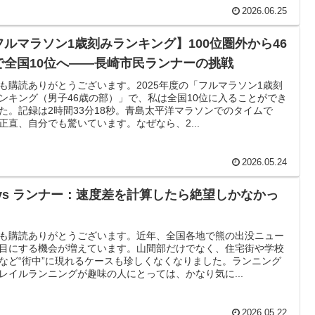
2026.06.25
フルマラソン1歳刻みランキング】100位圏外から46
で全国10位へ――長崎市民ランナーの挑戦
も購読ありがとうございます。2025年度の「フルマラソン1歳刻
ンキング（男子46歳の部）」で、私は全国10位に入ることができ
た。記録は2時間33分18秒。青島太平洋マラソンでのタイムで
正直、自分でも驚いています。なぜなら、2...
2026.05.24
 vs ランナー：速度差を計算したら絶望しかなかっ
！
も購読ありがとうございます。近年、全国各地で熊の出没ニュー
目にする機会が増えています。山間部だけでなく、住宅街や学校
など“街中”に現れるケースも珍しくなくなりました。ランニング
レイルランニングが趣味の人にとっては、かなり気に...
2026.05.22