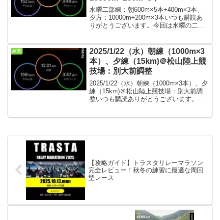
水曜二部練：朝600m×5本+400m×3本、
夕方：10000m+200m×3本いつも購読あ
りがとうございます。今回は水曜の二部
練の結果です。梅雨に入り雨の日が続き
ますが、何とか練習時間帯は雨は降ら
ず。朝練条件・気温20℃、曇り時々小
2025/1/22（水）朝練（1000m×3
練習
雨、7...
本）、夕練（15km)＠松山陸上競
技場：別大前調整
2025/1/22（水）朝練（1000m×3本）、夕
練（15km)＠松山陸上競技場：別大前調
整いつも購読ありがとうございます。久
しぶりの水曜の二部練です。別大も近く
なってきましたので、故障なくスタート
ラインに立てるようにしたいです。水曜
朝練...
【攻略ガイド】トラスタリレーマラソン
完全レビュー！秋冬の練習に最適な周回
型レース