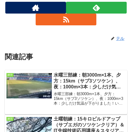
テル
関連記事
水曜三部練：朝3000m×1本、夕
練習
方：15km（サブ3ソツケン）、
夜：1000m×3本：少しだけ気温
が下がりました！
水曜三部練：朝3000m×1本、夕方：
15km（サブ3ソツケン）、夜：1000m×3
本：少しだけ気温が下がりました！いつ
も購読ありがとうございます。今回は水
曜の三部練の結果です。夕方、夜と2つの
練習会を連チャン。10月に入っても日中
土曜朝練：15キロビルドアップ
練習
はまだま...
（サブエガのソツケンクリア）＆
IT先端技術応用講座＆スタジアム