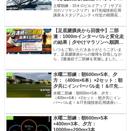
シティ付近の桜開花🌸
土曜朝練：15キロビルドアップ（サブエ
ガのソツケンクリア）＆IT先端技術応用
講座＆スタジアムシティ付近の桜開花🌸
いつも購読ありがとうございます。今回
は土曜朝練の結果です。メニューが15キ
ロだったのでサブエガのソツケンをして
【足底腱膜炎から回復中】二部
練習
クリアしました。朝...
連：1000mインターバルと変化走
の結果｜夕やけマラソンへ順調に
回復中
いつもご覧いただきありがとうございま
す。足底腱膜炎からの復帰を目指しなが
ら、2週連続で二部練を実施しました。今
回は、足底腱膜炎の現在の回復状況朝の
1000mインターバルの結果夕方の変化走
メニューの内容翌日の足の状態について
水曜二部練：朝600m×5本、夕
練習
紹介します。同じよ...
方：（400m×6本）×2セット：朝
夕共にインバーバル走！＆IT先端
技術応用講座
水曜二部練：朝600m×5本、夕方：
（400m×6本）×2セット：朝夕共にイン
バーバル走！＆IT先端技術応用講座いつ
も購読ありがとうございます。今回は水
曜の二部練の結果です。朝は大雨、夕方
は曇り。若干、気温は下がってきたよう
水曜二部練：朝600m×5本
練習
な。朝練条件・気...
+400m×3本、夕方：
10000m+200m×3本