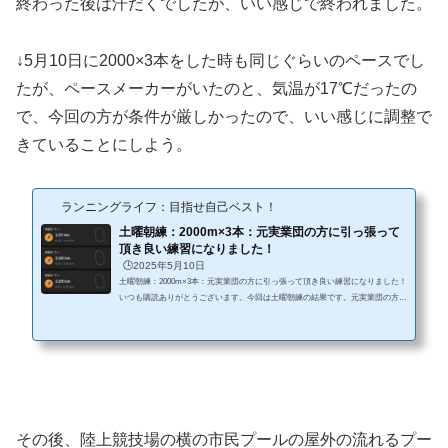
終わった後は汗だくでしたが、いい感じで終われました。
↓5月10日に2000×3本をした時も同じぐらいのペースでし
たが、ペースメーカーがいたのと、気温が17℃だったの
で、今回の方が条件が厳しかったので、いい感じに調整で
きていることにしよう。
ランニングライフ：目指せ自己ベスト！
土曜朝練：2000m×3本：元実業団の方に引っ張って
頂き良い練習になりました！
🕒️2025年5月10日
土曜朝練：2000m×3本：元実業団の方に引っ張って頂き良い練習になりました！
いつも購読ありがとうございます。今回は土曜朝練の結果です。元実業団の方が
飛び入りで参加頂き、引っ張ってもらって、良い練習になりました。朝練条件・
気温17℃、曇り、7:00スタート 汗を若干各程度。 前日は大雨のためグランド
は使用できず。・シューズ：NIKE ヴェイパーフライ2 （3シーズン前の使い古
し）・コース：松山陸上競技場 （600m)・2000m×3本（目標：3:20/km）・参
加人数：20人以上 この日は普段来ない方も含めてかなりの人数がいました。...
その後、陸上競技場の横の市民プールの屋外の流れるプー