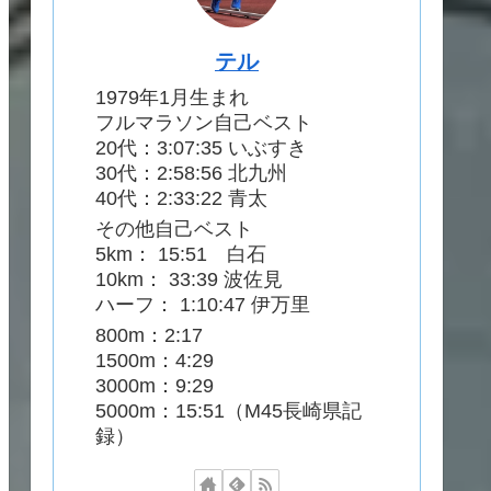
テル
1979年1月生まれ
フルマラソン自己ベスト
20代：3:07:35 いぶすき
30代：2:58:56 北九州
40代：2:33:22 青太
その他自己ベスト
5km： 15:51 白石
10km： 33:39 波佐見
ハーフ： 1:10:47 伊万里
800m：2:17
1500m：4:29
3000m：9:29
5000m：15:51（M45長崎県記
録）