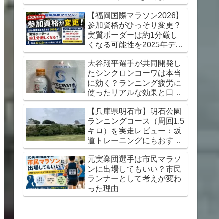
想【初心者にもおすすめ】
【福岡国際マラソン2026】
参加資格がひっそり変更？
実質ボーダーは約1分厳し
くなる可能性を2025年デー
タから考察
大谷翔平選手が共同開発し
たシンクロンコーワは本当
に効く？ランニング疲労に
使ったリアルな効果と口コ
ミレビュー
【兵庫県明石市】明石公園
ランニングコース（周回1.5
キロ）を実走レビュー：坂
道トレーニングにもおすす
め
元実業団選手は市民マラソ
ンに出場してもいい？市民
ランナーとして考えが変わ
った理由