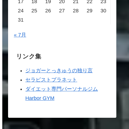
17
18
19
20
21
22
23
24
25
26
27
28
29
30
31
« 7月
リンク集
ジョガーとっきゅうの独り言
セラピストプラネット
ダイエット専門パーソナルジム
Harbor GYM