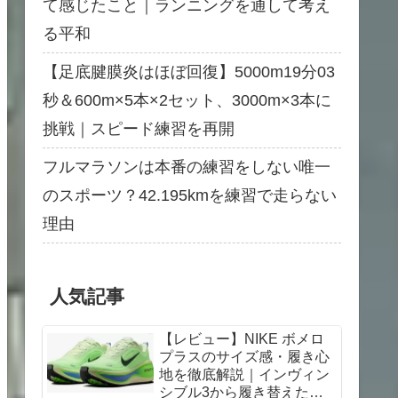
て感じたこと｜ランニングを通して考え
る平和
【足底腱膜炎はほぼ回復】5000m19分03
秒＆600m×5本×2セット、3000m×3本に
挑戦｜スピード練習を再開
フルマラソンは本番の練習をしない唯一
のスポーツ？42.195kmを練習で走らない
理由
人気記事
【レビュー】NIKE ボメロ
プラスのサイズ感・履き心
地を徹底解説｜インヴィン
シブル3から履き替えた感