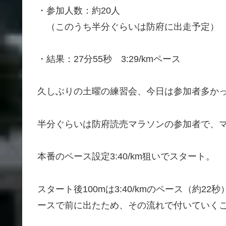
・参加人数：約20人
（このうち半分ぐらいは防府に出走予定）
・結果：27分55秒 3:29/kmペース
久しぶりの土曜の練習会、今日は参加者多か
半分ぐらいは防府読売マラソンの参加者で、
本番のペース設定3:40/km狙いでスタート。
スタート後100mは3:40/kmのペース（約
ースで前に出たため、その流れで付いていく