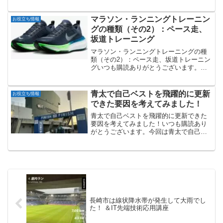
す。今回はリ・ソビームについて紹介し
ます。以前↓紹介していましたが、その
後、何回か使用してみたので、その効果
マラソン・ランニングトレーニン
お役立ち情報
を紹介します。↓オフィ...
グの種類（その2）：ペース走、
坂道トレーニング
マラソン・ランニングトレーニングの種
類（その2）：ペース走、坂道トレーニン
グいつも購読ありがとうございます。今
回はマラソン・ランニングトレーニング
の種類について紹介します。今回はペー
ス走、坂道トレーニングについてです。↓
青太で自己ベストを飛躍的に更新
お役立ち情報
前回記事はこちら↓ト...
できた要因を考えてみました！
青太で自己ベストを飛躍的に更新できた
要因を考えてみました！いつも購読あり
がとうございます。今回は青太で自己ベ
ストを更新できた要因を考えみました。
走行距離が伸びたこれが一番だと思いま
すが、2024年と比較して走行距離が増え
ています。2024年...
長崎市は線状降水帯が発生して大雨でし
た！ ＆IT先端技術応用講座