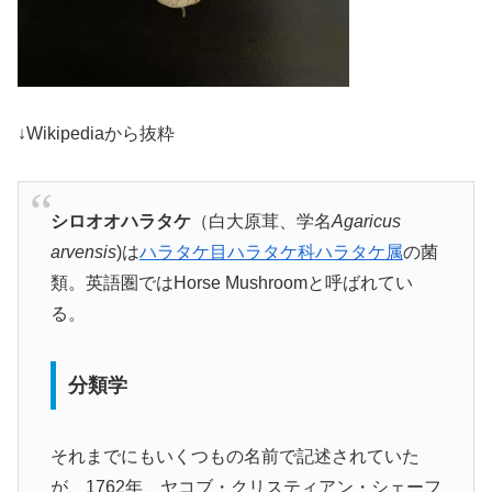
↓Wikipediaから抜粋
シロオオハラタケ
（白大原茸、学名
Agaricus
arvensis
)は
ハラタケ目
ハラタケ科
ハラタケ属
の菌
類。英語圏ではHorse Mushroomと呼ばれてい
る。
分類学
それまでにもいくつもの名前で記述されていた
が、1762年、ヤコブ・クリスティアン・シェーフ