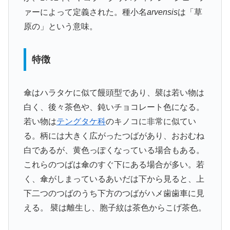
ァーによって定義された。種小名
arvensis
は「草
原の」という意味。
特徴
傘はハラタケに似て饅頭型であり、襞は若い物は
白く、後々茶色や、鈍いチョコレート色になる。
若い物は
テングタケ科
のキノコに非常に似てい
る。柄には大きく広がったつばがあり、おおむね
白であるが、黄色っぽくなっている場合もある。
これらのつばは傘のすぐ下にある場合が多い。若
く、傘がしまっているあいだは下から見ると、上
下二つのつばのうち下方のつばがハメ歯歯車に見
える。 襞は離生し、胞子紋は茶色からこげ茶色。