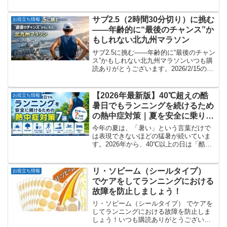
ムシティ）いつも購読ありがとうござい
ます。今回はランニングとは関係ない記
事です。長崎8月9日の平和式典の準備が
サブ2.5（2時間30分切り）に挑む
お役立ち情報
進んでいます！この付...
――年齢的に“最後のチャンス”か
もしれない北九州マラソン
サブ2.5に挑む――年齢的に“最後のチャン
ス”かもしれない北九州マラソンいつも購
読ありがとうございます。2026/2/15の北
九州マラソンまで、あと10日程度。北九
州マラソンでサブ2.5（2時間30分を切
り）を達成の可能性を改めて考えてみ
【2026年最新版】40℃超えの酷
お役立ち情報
ま...
暑日でもランニングを続けるため
の熱中症対策｜夏を安全に乗り切
る7つのポイント
今年の夏は、「暑い」という言葉だけで
は表現できないほどの猛暑が続いていま
す。2026年から、40℃以上の日は「酷暑
日」と呼ばれるようになりました。この
言葉が発表されたときは、「年に数回使
われる程度だろう」と思っていました
リ・ソビーム（シールタイプ）
お役立ち情報
が、実際には毎日のよ...
でケアをしてランニングにおける
故障を防止しましょう！
リ・ソビーム（シールタイプ） でケアを
してランニングにおける故障を防止しま
しょう！いつも購読ありがとうございま