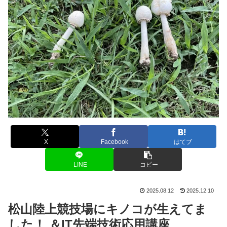
X
Facebook
はてブ
LINE
コピー
2025.08.12
2025.12.10
松山陸上競技場にキノコが生えてま
した！ ＆IT先端技術応用講座