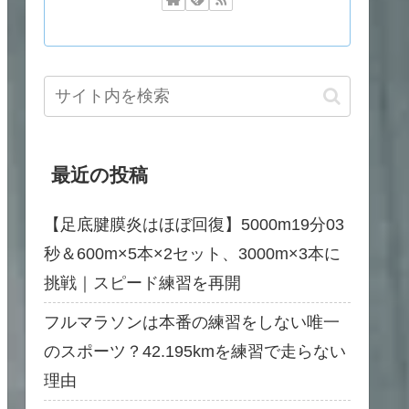
最近の投稿
【足底腱膜炎はほぼ回復】5000m19分03
秒＆600m×5本×2セット、3000m×3本に
挑戦｜スピード練習を再開
フルマラソンは本番の練習をしない唯一
のスポーツ？42.195kmを練習で走らない
理由