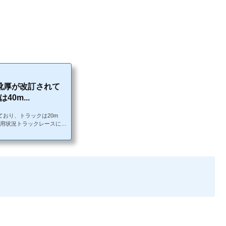
に靴厚が改訂されて
0m...
ており、トラックは20m
t+の使用状況トラックレースに出
定が異なるため、注意が必
、特にこれからトラックに出
Connect+の使用状況で
されています。↓このサイトか
改訂されています。公式レー