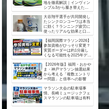
地を徹底解説｜インヴィン
シブル3から履き替えた感
想【初心者にもおすすめ】
大谷翔平選手が共同開発し
たシンクロンコーワは本当
に効く？ランニング疲労に
使ったリアルな効果と口コ
ミレビュー
【福岡国際マラソン2026】
参加資格がひっそり変更？
実質ボーダーは約1分厳し
くなる可能性を2025年デー
タから考察
【2026年版】福岡・おかや
ま・神戸マラソン抽選結果
から考える「複数エントリ
ー問題」と倍率への影響
マラソン大会の駐車場事
情。長崎ミュージックフェ
スマラソンの駐車場は有料