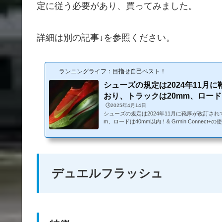
定に従う必要があり、買ってみました。
詳細は別の記事↓を参照ください。
ランニングライフ：目指せ自己ベスト！
シューズの規定は2024年11月
おり、トラックは20mm、ロードは4
🕒️2025年4月14日
シューズの規定は2024年11月に靴厚が改訂され
m、ロードは40mm以内！& Grmin Connec
場するためにはロードとはシューズの厚さの規
要です。2024年11月に規定が改訂されており
場される方は参考にされてください。あと、Grmin 
す。変更点2024年11月から以下のように変更
らの抜粋トラックトラックは25mm→20mmに
スでなければ、気にする必要もないのか...
デュエルフラッシュ