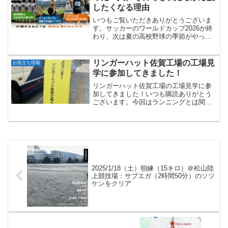
したくなる理由
いつもご覧いただきありがとうございま
す。サッカーのワールドカップ2026が終
わり、次は夏の高校野球の季節がやって
きました。各都道府県では甲子園を目指
した熱戦が続き、代表校が次々と決まっ
ています。野球もサッカーもマラソン
リンガーハット佐賀工場の工場見
お役立ち情報
も、それぞれ違った面白...
学に参加してきました！
リンガーハット佐賀工場の工場見学に参
加してきました！いつも購読ありがとう
ございます。今回はランニングとは関係
ない記事です。リンガーハット佐賀工場
の工場見学に参加してきたので紹介しま
す。概要株主向けのリンガーハットの佐
賀工場の工場見学。長崎駅...
2025/1/18（土）朝練（15キロ）＠松山陸
上競技場：サブエガ（2時間50分）のソツ
ケンをクリア