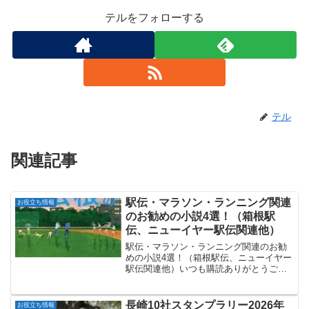
テルをフォローする
テル
関連記事
駅伝・マラソン・ランニング関連
お役立ち情報
のお勧めの小説4選！（箱根駅
伝、ニューイヤー駅伝関連他）
駅伝・マラソン・ランニング関連のお勧
めの小説4選！（箱根駅伝、ニューイヤー
駅伝関連他）いつも購読ありがとうござ
います。正月からニューイヤー駅伝、箱
根駅伝と続き余韻が残っていますが、今
回は駅伝関連の小説を紹介します。どの
長崎10社スタンプラリー2026年
お役立ち情報