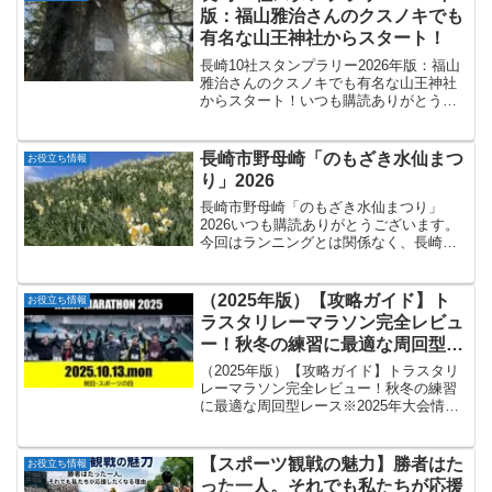
小説も選手視点の他の舞...
版：福山雅治さんのクスノキでも
有名な山王神社からスタート！
長崎10社スタンプラリー2026年版：福山
雅治さんのクスノキでも有名な山王神社
からスタート！いつも購読ありがとうご
ざいます。クスノキで有名な山王神社に
行ってみたら2025年に続き2026年も長崎
10社スタンプラリーが始まっていまし
長崎市野母崎「のもざき水仙まつ
お役立ち情報
た。↓20...
り」2026
長崎市野母崎「のもざき水仙まつり」
2026いつも購読ありがとうございます。
今回はランニングとは関係なく、長崎市
野母崎の水仙の紹介です。野母崎の水仙↓
長崎市HPからの抜粋野母崎の水仙は戦前
から栽培されており、戦後の食料不足時
（2025年版）【攻略ガイド】ト
お役立ち情報
代には農地が食糧生...
ラスタリレーマラソン完全レビュ
ー！秋冬の練習に最適な周回型レ
ース
（2025年版）【攻略ガイド】トラスタリ
レーマラソン完全レビュー！秋冬の練習
に最適な周回型レース※2025年大会情報
を追加しました。いつも購読ありがとう
ございます。今回はトラスタリレーマラ
ソンの攻略法です。トラスタリレーマラ
【スポーツ観戦の魅力】勝者はた
お役立ち情報
ソンは、日本の長...
った一人。それでも私たちが応援