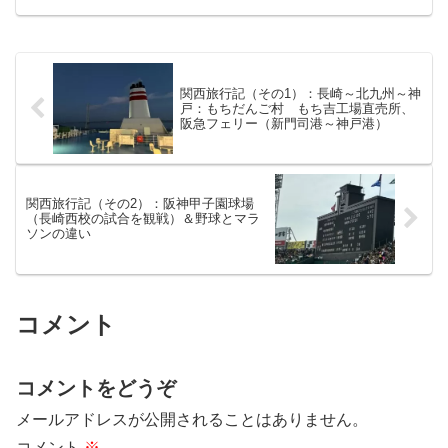
す。さが桜マラソンまで、あと2週間、故
障もなく順調に調整中です。3/8土曜練習
会条件・気温...
関西旅行記（その1）：長崎～北九州～神
戸：もちだんご村 もち吉工場直売所、
阪急フェリー（新門司港～神戸港）
関西旅行記（その2）：阪神甲子園球場
（長崎西校の試合を観戦）＆野球とマラ
ソンの違い
コメント
コメントをどうぞ
メールアドレスが公開されることはありません。
コメント
※