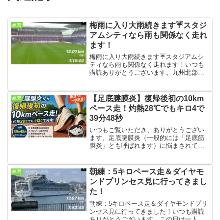
梅雨に入り大雨続きます☔スタジ
練習
アムシティなら雨も関係なく走れ
ます！
梅雨に入り大雨続きます☔スタジアムシ
ティなら雨も関係なく走れます！いつも
購読ありがとうございます。九州北部は
梅雨入りしたと思ったら、大雨が続いて
います。こういう時は、スタジアムシテ
ィのモーニングウォーク＆ランがお勧め
【足底腱膜炎】復帰後初の10km
練習
です。練習結果・気温21...
ペース走！灼熱28℃でもキロ4で
39分48秒
いつもご覧いただき、ありがとうござい
ます。足底腱膜炎（一般的には「足底筋
膜炎」とも呼ばれます）に悩まされて約2
か月。今回は、復帰後初となる10kmペー
ス走（目標4:00/km）に挑戦しました。結
果は39分48秒（平均3:59/km）。気温2...
朝練：5キロペース走＆ダイヤモ
練習
ンドプリンセス見に行ってきまし
た！
朝練：5キロペース走＆ダイヤモンドプリ
ンセス見に行ってきました！いつも購読
ありがとうございます。この日は一人で5