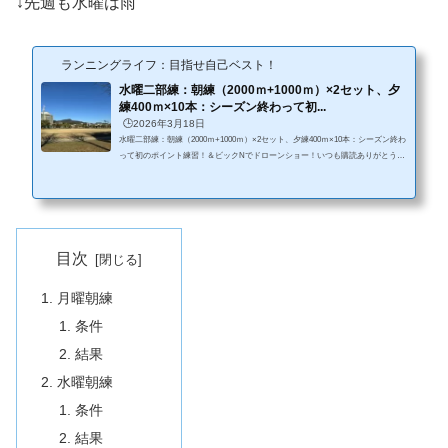
↓先週も水曜は雨
ランニングライフ：目指せ自己ベスト！
水曜二部練：朝練（2000ｍ+1000ｍ）×2セット、夕
練400ｍ×10本：シーズン終わって初...
🕒️2026年3月18日
水曜二部練：朝練（2000ｍ+1000ｍ）×2セット、夕練400ｍ×10本：シーズン終わ
って初のポイント練習！＆ビックNでドローンショー！いつも購読ありがとうご
ざいます。今回は水曜二部練の紹介です。シーズンも終わって、直近では、これ
といった目標はないのですが、いつも通り走りました。目標なくても毎週練習メ
ニューが上がってくるので、それをこなすだけでも走力は維持されるので、あり
がたいことです。朝練条件・気温11℃、曇り時々小雨 走ったら少し汗ばむ。・
シューズ：ナイキ インヴィジブル3↓ランニング関連に限らずネット購入す...
目次
月曜朝練
条件
結果
水曜朝練
条件
結果