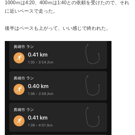
1000ｍは4:20、400ｍは1:40との依頼を受けたので、それ
に近いペースで走った。
後半はペースも上がって、いい感じで終われた。