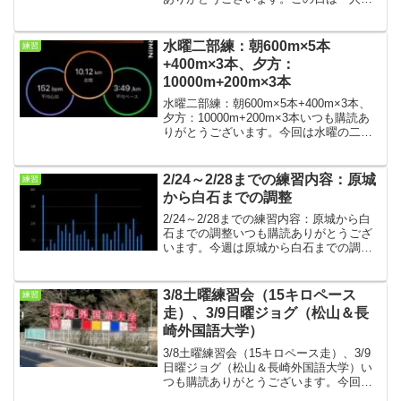
キロペース走、その後、長崎港にダイヤ
モンドプリンセスが入港していたので、
見に行ってきました。朝練条件・気温
水曜二部練：朝600m×5本
練習
14℃、快晴 まだゴー...
+400m×3本、夕方：
10000m+200m×3本
水曜二部練：朝600m×5本+400m×3本、
夕方：10000m+200m×3本いつも購読あ
りがとうございます。今回は水曜の二部
練の結果です。梅雨に入り雨の日が続き
ますが、何とか練習時間帯は雨は降ら
ず。朝練条件・気温20℃、曇り時々小
2/24～2/28までの練習内容：原城
練習
雨、7...
から白石までの調整
2/24～2/28までの練習内容：原城から白
石までの調整いつも購読ありがとうござ
います。今週は原城から白石までの調整
でしたので、その練習内容を紹介しま
す。早くも2月も終わりですが、ギリギリ
500キロ到達です。2/24（月）・15キロペ
3/8土曜練習会（15キロペース
練習
ース走...
走）、3/9日曜ジョグ（松山＆長
崎外国語大学）
3/8土曜練習会（15キロペース走）、3/9
日曜ジョグ（松山＆長崎外国語大学）い
つも購読ありがとうございます。今回は
土曜の練習会と日曜のジョグの結果で