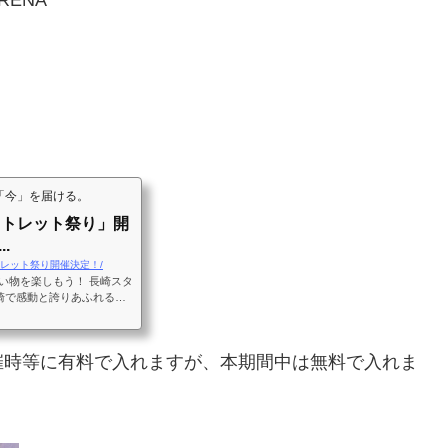
RENA
「今」を届ける。
ウトレット祭り」開
.
s/超アウトレット祭り開催決定！/
い物を楽しもう！ 長崎スタ
長崎で感動と誇りあふれる
は、ジャパネットグループ
ィス・商業施設・ホテルな
トです。
催時等に有料で入れますが、本期間中は無料で入れま