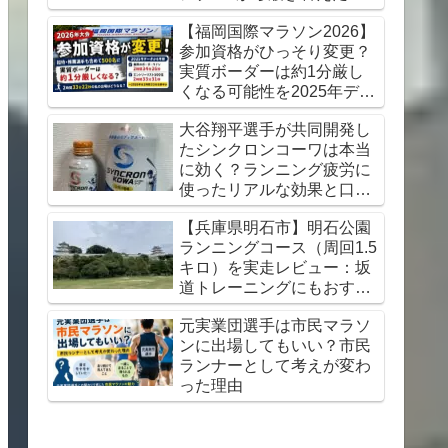
想【初心者にもおすすめ】
【福岡国際マラソン2026】
参加資格がひっそり変更？
実質ボーダーは約1分厳し
くなる可能性を2025年デー
タから考察
大谷翔平選手が共同開発し
たシンクロンコーワは本当
に効く？ランニング疲労に
使ったリアルな効果と口コ
ミレビュー
【兵庫県明石市】明石公園
ランニングコース（周回1.5
キロ）を実走レビュー：坂
道トレーニングにもおすす
め
元実業団選手は市民マラソ
ンに出場してもいい？市民
ランナーとして考えが変わ
った理由