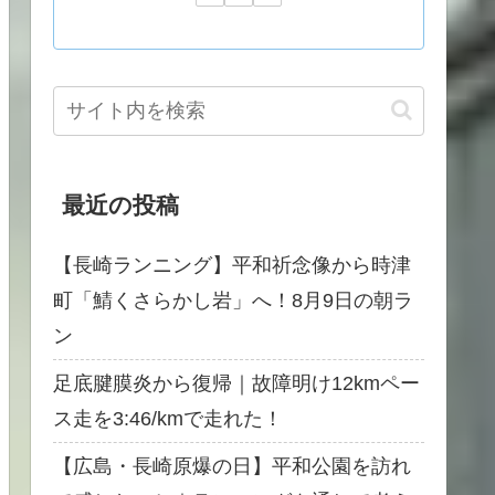
最近の投稿
【長崎ランニング】平和祈念像から時津
町「鯖くさらかし岩」へ！8月9日の朝ラ
ン
足底腱膜炎から復帰｜故障明け12kmペー
ス走を3:46/kmで走れた！
【広島・長崎原爆の日】平和公園を訪れ