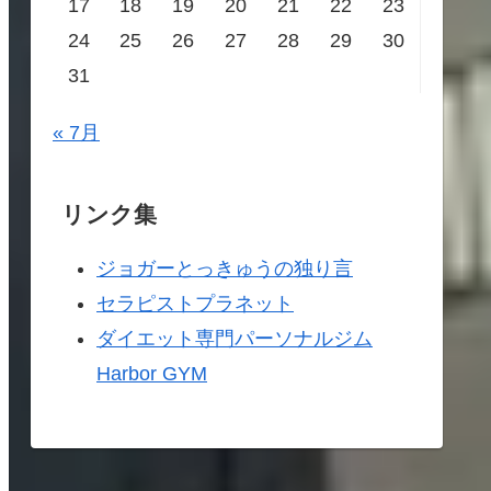
17
18
19
20
21
22
23
24
25
26
27
28
29
30
31
« 7月
リンク集
ジョガーとっきゅうの独り言
セラピストプラネット
ダイエット専門パーソナルジム
Harbor GYM