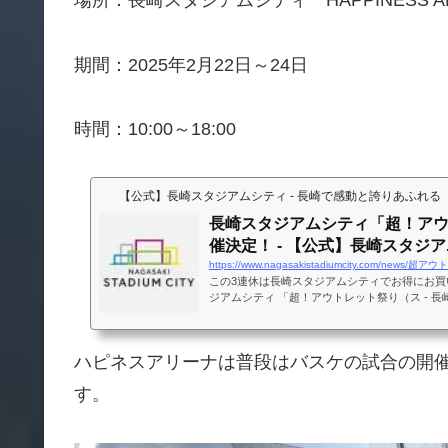
場所：長崎スタジアムシティ HAPPINESS A
期間：2025年2月22日～24日
時間：10:00～18:00
【公式】長崎スタジアムシティ - 長崎で感動と誇りあふれる
長崎スタジアムシティ「超！ア
催決定！ - 【公式】長崎スタジア..
https://www.nagasakistadiumcity.com/new
この3連休は長崎スタジアムシティでお得にお買
ジアムシティ 「超！アウトレット祭り（ス - 
「今」を届ける。「長崎スタジアムシティ」と
がサッカースタジアムを中心にアリーナ・オフ
どの周辺施設を民間主導で開発するプロジェク
ハピネスアリーナは普段はバスケの試合の開
す。