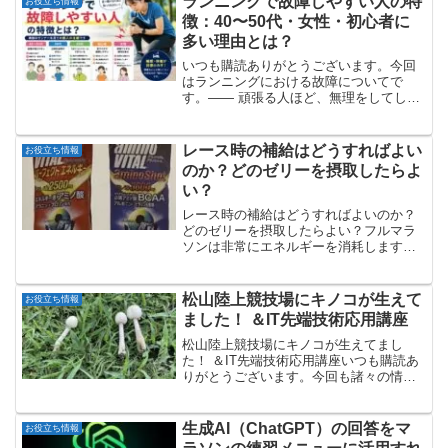
ランニングで故障しやすい人の特
お役立ち情報
徴：40〜50代・女性・初心者に
多い理由とは？
いつも購読ありがとうございます。今回
はランニングにおける故障についてで
す。―― 頑張る人ほど、無理をしてしま
います※この記事は、医療的・統計的な
データに基づくものではなく、あくまで
周囲のランナーを見てきた中での個人的
レース時の補給はどうすればよい
お役立ち情報
な印象や主観をもとにまと...
のか？どのゼリーを摂取したらよ
い？
レース時の補給はどうすればよいのか？
どのゼリーを摂取したらよい？フルマラ
ソンは非常にエネルギーを消耗しますの
で、レース前の補給だけでは、エネルギ
ー切れを起こしてしまいます。よって、
レース中においても補給が必要になりま
松山陸上競技場にキノコが生えて
お役立ち情報
す。大会によってはエイド...
ました！ ＆IT先端技術応用講座
松山陸上競技場にキノコが生えてまし
た！ ＆IT先端技術応用講座いつも購読あ
りがとうございます。今回も諸々の情報
です。松山陸上競技場にキノコが大雨も
上がって久しぶりに松山陸上競技場をジ
ョグ。曇っていて直射日光の暑さはあり
生成AI（ChatGPT）の回答をマ
お役立ち情報
ませんでしたが、雨上が...