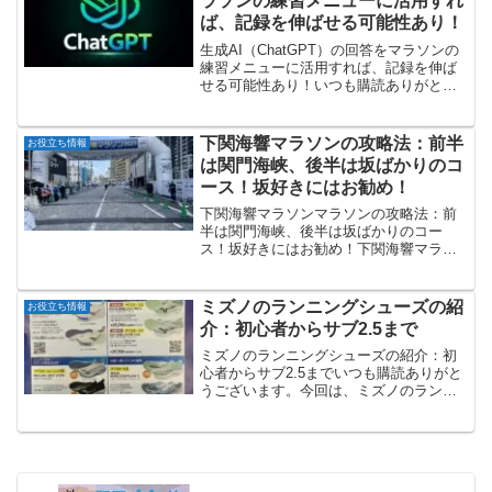
ラソンの練習メニューに活用すれ
ば、記録を伸ばせる可能性あり！
生成AI（ChatGPT）の回答をマラソンの
練習メニューに活用すれば、記録を伸ば
せる可能性あり！いつも購読ありがとう
ございます。今回は生成AI（ChatGPT）
にマラソン練習メニューを聞いてみまし
た。最近の生成AIの進化は目覚ましいの
下関海響マラソンの攻略法：前半
お役立ち情報
で、う...
は関門海峡、後半は坂ばかりのコ
ース！坂好きにはお勧め！
下関海響マラソンマラソンの攻略法：前
半は関門海峡、後半は坂ばかりのコー
ス！坂好きにはお勧め！下関海響マラソ
ンは、日本の山口県下関市で毎年11月に
開催されるフルマラソン大会です。関門
海峡に面し、歴史や自然に恵まれた美し
ミズノのランニングシューズの紹
お役立ち情報
い風景を楽しみながら走れ...
介：初心者からサブ2.5まで
ミズノのランニングシューズの紹介：初
心者からサブ2.5までいつも購読ありがと
うございます。今回は、ミズノのランニ
ングシューズを紹介します。北九州マラ
ソンのブースでチラシを配布しており、
試し履きもできました。初心者（フル完
走目標）からサブ2....