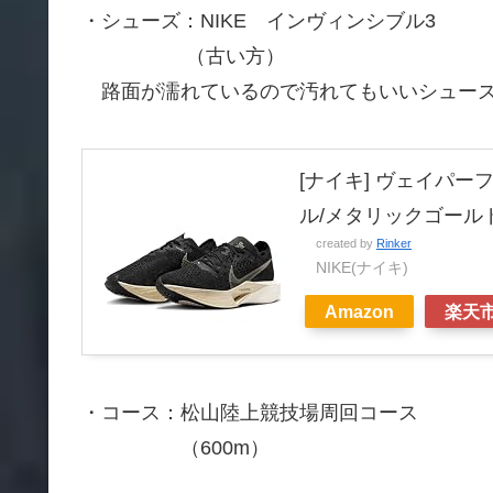
・シューズ：NIKE インヴィンシブル3
（古い方）
路面が濡れているので汚れてもいいシュー
[ナイキ] ヴェイパーフラ
ル/メタリックゴールドグ
created by
Rinker
NIKE(ナイキ)
Amazon
楽天
・コース：松山陸上競技場周回コース
（600m）