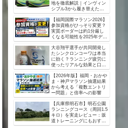
地を徹底解説｜インヴィン
シブル3から履き替えた感
想【初心者にもおすすめ】
【福岡国際マラソン2026】
参加資格がひっそり変更？
実質ボーダーは約1分厳し
くなる可能性を2025年デー
タから考察
大谷翔平選手が共同開発し
たシンクロンコーワは本当
に効く？ランニング疲労に
使ったリアルな効果と口コ
ミレビュー
【2026年版】福岡・おかや
ま・神戸マラソン抽選結果
から考える「複数エントリ
ー問題」と倍率への影響
【兵庫県明石市】明石公園
ランニングコース（周回1.5
キロ）を実走レビュー：坂
道トレーニングにもおすす
め