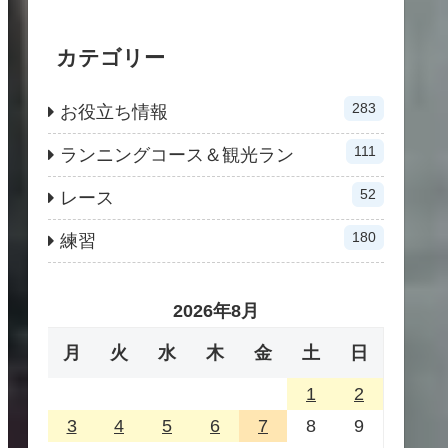
カテゴリー
283
お役立ち情報
111
ランニングコース＆観光ラン
52
レース
180
練習
2026年8月
月
火
水
木
金
土
日
1
2
3
4
5
6
7
8
9