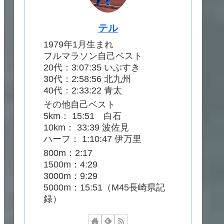
テル
1979年1月生まれ
フルマラソン自己ベスト
20代：3:07:35 いぶすき
30代：2:58:56 北九州
40代：2:33:22 青太
その他自己ベスト
5km： 15:51 白石
10km： 33:39 波佐見
ハーフ： 1:10:47 伊万里
800m：2:17
1500m：4:29
3000m：9:29
5000m：15:51（M45長崎県記
録）