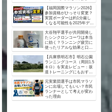
想【初心者にもおすすめ】
【福岡国際マラソン2026】
参加資格がひっそり変更？
実質ボーダーは約1分厳し
くなる可能性を2025年デー
タから考察
大谷翔平選手が共同開発し
たシンクロンコーワは本当
に効く？ランニング疲労に
使ったリアルな効果と口コ
ミレビュー
【兵庫県明石市】明石公園
ランニングコース（周回1.5
キロ）を実走レビュー：坂
道トレーニングにもおすす
め
元実業団選手は市民マラソ
ンに出場してもいい？市民
ランナーとして考えが変わ
った理由