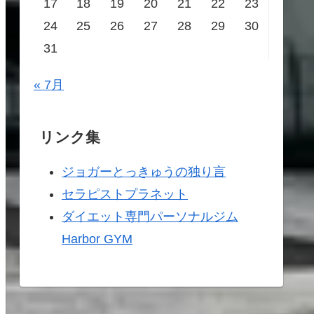
17
18
19
20
21
22
23
24
25
26
27
28
29
30
31
« 7月
リンク集
ジョガーとっきゅうの独り言
セラピストプラネット
ダイエット専門パーソナルジム
Harbor GYM