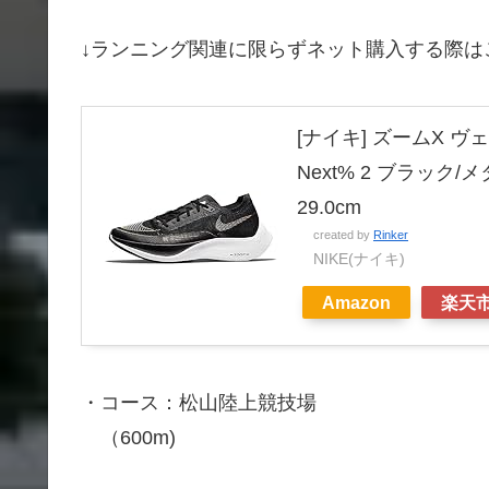
↓ランニング関連に限らずネット購入する際
[ナイキ] ズームX ヴェ
Next% 2 ブラック/
29.0cm
created by
Rinker
NIKE(ナイキ)
Amazon
楽天
・コース：松山陸上競技場
（600m)