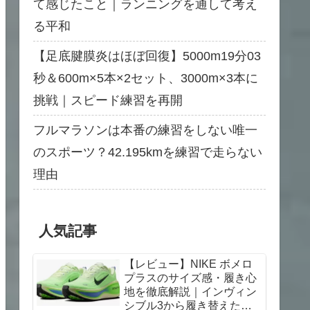
て感じたこと｜ランニングを通して考え
る平和
【足底腱膜炎はほぼ回復】5000m19分03
秒＆600m×5本×2セット、3000m×3本に
挑戦｜スピード練習を再開
フルマラソンは本番の練習をしない唯一
のスポーツ？42.195kmを練習で走らない
理由
人気記事
【レビュー】NIKE ボメロ
プラスのサイズ感・履き心
地を徹底解説｜インヴィン
シブル3から履き替えた感