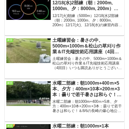
12/18(水)2部練（朝：2000m,
1000m、夕：8000m, 200m）＠
松山陸上競技場
12/17(火)朝練（5000m）12/18(水)2部練
（朝：2000m, 1000m、夕：8000m,
200m）12/17(火)、12/18(水)の練習内容で
す。土日のポイント練習の疲れがあった
ので、今週は月曜はジョグ8キロにして、
火、...
土曜練習会：暑さの中、
練習
5000m+1000m＆松山の草刈り作
業＆IT先端技術応用講座（4回
目）
土曜練習会：暑さの中、5000m+1000m＆
松山の草刈り作業＆IT先端技術応用講座
（4回目）いつも購読ありがとうございま
す。今回は土曜朝練の結果です。松山の
芝（草）はシルバー人材センターの方が
定期的に草刈りして頂いていますので、
水曜二部練：朝1000m+400ｍ×5
練習
その紹介。...
本、夕方：400m×10本+200ｍ×3
本：曇りで若干暑さは和らぐ！＆
8/6の広島原爆の日の長崎の爆心
水曜二部練：朝1000m+400ｍ×5本、夕
地公園
方：400m×10本+200ｍ×3本：曇りで若干
暑さは和らぐ！＆8/6の長崎の爆心地公園
いつも購読ありがとうございます。今回
は水曜の二部練の結果です。関東の方は
40℃超えが多数でかなりの暑さのよう...
水曜二部練：朝1000m×1本
練習