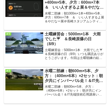
+400m×5本、夕方：600m×7本
＆ いい人すぎるよ展＆やだなー
展＠長崎スタジアムシティ
水曜二部練：朝1000m×1本+400m×5本、
夕方：600m×7本 ＆ いい人すぎるよ展
＆やだなー展＠長崎スタジアムシティい
つも購読ありがとうございます。今回は
水曜の二部練の結果です。長崎スタジア
ムシティでいい人すぎるよ展＆やだなー
土曜練習会：5000m×1本 大雨
練習
展が開...
でした☔ ＆長崎原爆の日
（8/9）
土曜練習会：5000m×1本 大雨でした☔
＆長崎原爆の日（8/9）いつも購読ありが
とうございます。今回は土曜朝練の結果
です。本日8/9は長崎原爆の日でしたの
で、平和公園へお参りへ。朝練条件・気
温26℃、☔ 気温も低くて気温としては
水曜二部練：朝600m×5本、夕
練習
走りやすか...
方：（400m×6本）×2セット：朝
夕共にインバーバル走！＆IT先端
技術応用講座
水曜二部練：朝600m×5本、夕方：
（400m×6本）×2セット：朝夕共にイン
バーバル走！＆IT先端技術応用講座いつ
も購読ありがとうございます。今回は水
曜の二部練の結果です。朝は大雨、夕方
は曇り。若干、気温は下がってきたよう