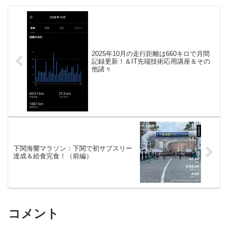
な。朝練条件・気...
2025年10月の走行距離は660キロで月間
記録更新！＆IT先端技術応用講座＆その
他諸々
下関海響マラソン：下関で初サブスリー
達成＆給食完食！（前編）
コメント