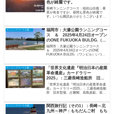
色が綺麗です。
長崎ランニングコース：稲佐山往復：夜
景が有名ですが、昼間も景色が綺麗で
す。いつも購読ありがとうございます。
今回は稲佐山コースです。夜景が有名で
すが、夜間の山道のランは危ないので、
早朝に登ってきました。コース・松山陸
福岡市：大濠公園ランニングコー
ランニングコース＆観光ラン
上競技場→梁川公園前（Mr...
ス ＆ 2025年4月24日オープン
のONE FUKUOKA BULDG.（ワ
ンビル）
福岡市：大濠公園ランニングコース
＆ 2025年4月24日オープンのONE
FUKUOKA BULDG.（ワンビル）いつも
購読ありがとうございます。今回は遠征
して福岡市に行ってきましたので、大濠
公園のランニングコースの紹介です。ま
「世界文化遺産『明治日本の産業
ランニングコース＆観光ラン
た、202...
革命遺産』カードラリー
2025」：三菱長崎造船所 旧木
型場、占勝閣、高島炭鉱、岩崎彌
「世界文化遺産『明治日本の産業革命遺
太郎（長崎エリアコンプリート）
産』カードラリー2025」：三菱長崎造船
所 旧木型場、占勝閣、高島炭鉱、岩崎
彌太郎（長崎エリアコンプリート）いつ
も購読頂きありがとうございます。今回
は開催中の「世界文化遺産『明治日本の
関西旅行記（その1）：長崎～北
ランニングコース＆観光ラン
産業革命遺産』カード...
九州～神戸：もちだんご村 もち