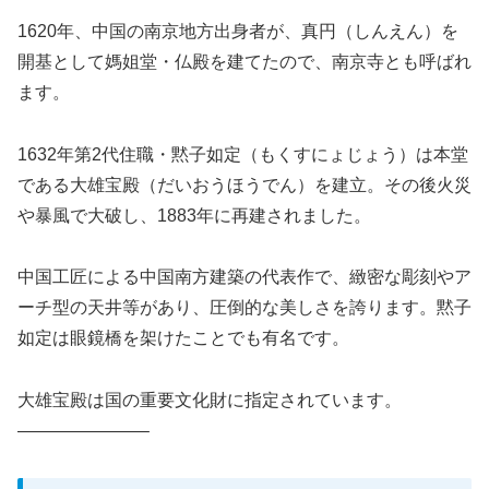
1620年、中国の南京地方出身者が、真円（しんえん）を
開基として媽姐堂・仏殿を建てたので、南京寺とも呼ばれ
ます。
1632年第2代住職・黙子如定（もくすにょじょう）は本堂
である大雄宝殿（だいおうほうでん）を建立。その後火災
や暴風で大破し、1883年に再建されました。
中国工匠による中国南方建築の代表作で、緻密な彫刻やア
ーチ型の天井等があり、圧倒的な美しさを誇ります。黙子
如定は眼鏡橋を架けたことでも有名です。
大雄宝殿は国の重要文化財に指定されています。
———————–