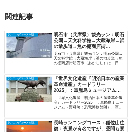
関連記事
明石市（兵庫県）観光ラン：明石
ランニングコース＆観光ラン
公園→天文科学館→大蔵海岸→浜
の散歩道→魚の棚商店街
（2024/10/28）
明石市（兵庫県）観光ラン：明石公園→
天文科学館→大蔵海岸→浜の散歩道→魚
の棚商店街明石市（あかしし）は、日本
の兵庫県に位置し、神戸市と姫路市の間
にあります。明石市は、瀬戸内海に面し
ており、特に新鮮な海産物で知られる港
「世界文化遺産『明治日本の産業
ランニングコース＆観光ラン
町です。また、明石市は日...
革命遺産』カードラリー
2025」：軍艦島ミュージアム
（野母崎：恐竜博物館隣）、軍艦
「世界文化遺産『明治日本の産業革命遺
島デジタルミュージアム（グラバ
産』カードラリー2025」：軍艦島ミュー
ジアム（野母崎：恐竜博物館隣）、軍艦
ー園下）
島デジタルミュージアム（グラバー園
下）いつも購読頂きありがとうございま
す。今回は開催中の「世界文化遺産『明
長崎ランニングコース：稲佐山往
ランニングコース＆観光ラン
治日本の産業革命遺産』...
復：夜景が有名ですが、昼間も景