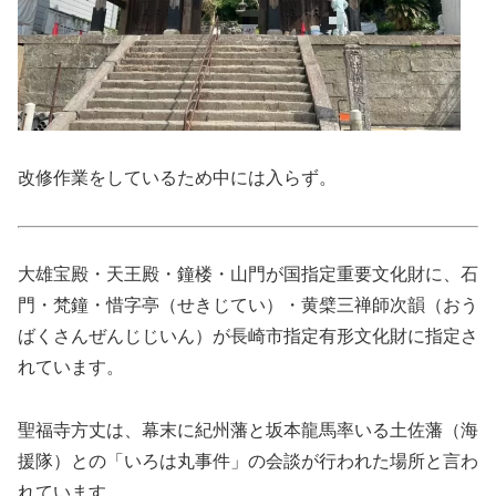
改修作業をしているため中には入らず。
大雄宝殿・天王殿・鐘楼・山門が国指定重要文化財に、石
門・梵鐘・惜字亭（せきじてい）・黄檗三禅師次韻（おう
ばくさんぜんじじいん）が長崎市指定有形文化財に指定さ
れています。
聖福寺方丈は、幕末に紀州藩と坂本龍馬率いる土佐藩（海
援隊）との「いろは丸事件」の会談が行われた場所と言わ
れています。