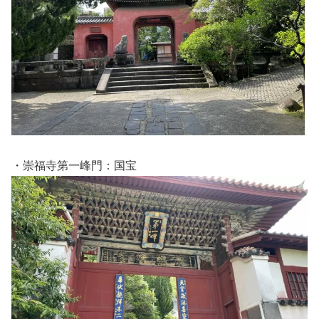
・崇福寺第一峰門：国宝