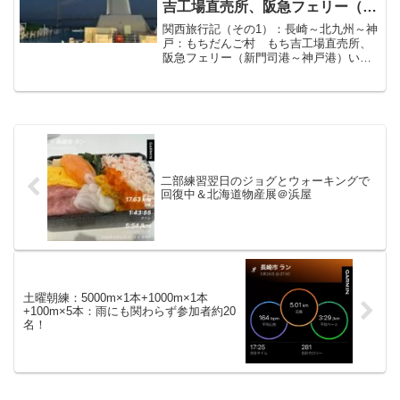
吉工場直売所、阪急フェリー（新
門司港～神戸港）
関西旅行記（その1）：長崎～北九州～神
戸：もちだんご村 もち吉工場直売所、
阪急フェリー（新門司港～神戸港）いつ
も購読ありがとうございます。今回はラ
ンニングとは関係ありません。先日、関
西方面を旅してきましたので、その旅行
記のその1です。旅先で...
二部練習翌日のジョグとウォーキングで
回復中＆北海道物産展＠浜屋
土曜朝練：5000m×1本+1000m×1本
+100m×5本：雨にも関わらず参加者約20
名！