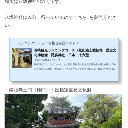
場所は八坂神社の近くです。
八坂神社は以前、行っているのでこちら↓を参照くださ
い。
ランニングライフ：目指せ自己ベスト！
長崎観光ランニングコース（松山陸上競技場→歴史文
化博物館→諏訪神社→日本二十六聖...
🕒️2024年11月18日
長崎観光ランニングコース（松山陸上競技場→歴史文化博物館→諏訪神社→日本
二十六聖人記念館）本日はベイサイドマラソンの翌日のため、軽めに平地を観光
ラン。のつもりが、後半は坂を上り下り。・気温16℃、晴れ。風ほぼなし。今日
から気温が徐々に下がってきて、走るにはちょうどよい気候になってきた。・シ
ューズ：NIKE インヴィンシブル 3レース後の足への負担考えて新しくクッショ
ン性のある方を選択。・コース：松山陸上競技場⇔諏訪神社（約8km）・難易
・崇福寺三門（楼門）：国指定重要文化財
度：易しい普段走っている方なら、問題なく完走可能。復路は寄り道をしたの
で...