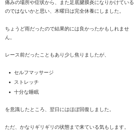
痛みの場所や症状から、また足底腱膜炎になりかけている
ったものの、この日は天候に恵まれ賑やかな練習会となりました。参加者の多く
は...
のではないかと思い、木曜日は完全休養にしました。
ちょうど雨だったので結果的には良かったかもしれませ
ん。
レース前だったこともあり少し焦りましたが、
セルフマッサージ
ストレッチ
十分な睡眠
を意識したところ、翌日にはほぼ回復しました。
ただ、かなりギリギリの状態まで来ている気もします。