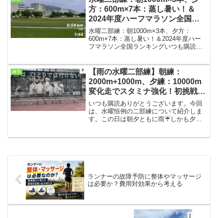
後は汗ばむぐらい。・...
方：600m×7本：蒸し暑い！＆
2024年度ハーフマラソン全国ラ
ンキング
水曜二部練：朝1000m×3本、夕方：
600m×7本：蒸し暑い！＆2024年度ハー
フマラソン全国ランキングいつも購読あ
りがとうございます。今回は水曜の二部
練の結果です。この週はまた、梅雨の天
候が戻ってきました。練習の時間帯は雨
【雨の水曜二部練】朝練：
練習
は降らなかった...
2000m+1000m、夕練：10000m
変化走でスタミナ強化！初挑戦し
た結果
いつも購読ありがとうございます。今回
は、水曜恒例の二部練について紹介しま
す。この日は朝夕ともに雨☔しかも夕方
は初挑戦となる「10000m変化走
（4:20→3:30×5セット）」でした。結果
的に、かなり実戦向きの良い練習になり
ました。朝練条件...
ランナーの故障予防に整体やマッサージ
は必要か？費用対効果から考える