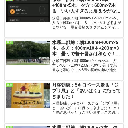
ンヴィンシブル3↓...
+400m×5本、夕方：600m×7本
＆ いい人すぎるよ展＆やだなー
展＠長崎スタジアムシティ
水曜二部練：朝1000m×1本+400m×5本、
夕方：600m×7本 ＆ いい人すぎるよ展
＆やだなー展＠長崎スタジアムシティい
つも購読ありがとうございます。今回は
水曜の二部練の結果です。長崎スタジア
ムシティでいい人すぎるよ展＆やだなー
水曜二部練：朝1000m+400ｍ×5
練習
展が開...
本、夕方：400m×10本+200ｍ×3
本：曇りで若干暑さは和らぐ！＆
8/6の広島原爆の日の長崎の爆心
水曜二部練：朝1000m+400ｍ×5本、夕
地公園
方：400m×10本+200ｍ×3本：曇りで若干
暑さは和らぐ！＆8/6の長崎の爆心地公園
いつも購読ありがとうございます。今回
は水曜の二部練の結果です。関東の方は
40℃超えが多数でかなりの暑さのよう...
月曜朝練：5キロペース走＆「ジ
練習
ブリ展」と「あいぱく」に行って
きました！
月曜朝練：5キロペース走＆「ジブリ展」
と「あいぱく」に行ってきました！いつ
も購読ありがとうございます。この週も
月曜は一人で5キロペース走、「ジブリ
展」と「あいぱく」に行ってきました！
朝練条件・気温19℃、曇り まだゴール
水曜二部練：朝1000m×3本、夕
練習