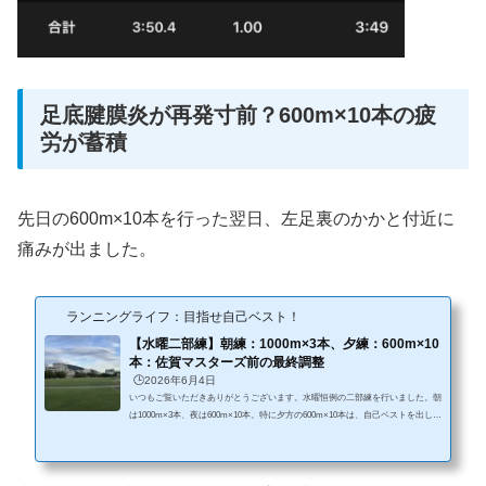
足底腱膜炎が再発寸前？600m×10本の疲
労が蓄積
先日の600m×10本を行った翌日、左足裏のかかと付近に
痛みが出ました。
ランニングライフ：目指せ自己ベスト！
【水曜二部練】朝練：1000m×3本、夕練：600m×10
本：佐賀マスターズ前の最終調整
🕒️2026年6月4日
いつもご覧いただきありがとうございます。水曜恒例の二部練を行いました。朝
は1000m×3本、夜は600m×10本。特に夕方の600m×10本は、自己ベストを出した
伊万里ハーフ前にも実施したメニューです。6月7日の佐賀マスターズに向けて、
良い刺激を入れることができました。朝練：1000m×3本条件気温22℃曇り7:10ス
タートシューズ：ナイキ インヴィンシブル3コース：松山陸上競技場（600m周
回）メニュー：1000m×3本参加人数：9名結果先週は雨の影響で参加者が少なか