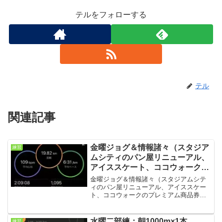
テルをフォローする
テル
関連記事
金曜ジョグ＆情報諸々（スタジア
練習
ムシティのパン屋リニューアル、
アイススケート、ココウォークの
プレミアム商品券）＆IT先端技術
金曜ジョグ＆情報諸々（スタジアムシテ
応用講座
ィのパン屋リニューアル、アイススケー
ト、ココウォークのプレミアム商品券）
＆IT先端技術応用講座いつも購読ありが
とうございます。今回は金曜ジョグと情
報諸々です。ジョグシューズ：NIKE イ
水曜二部練：朝1000m×1本
練習