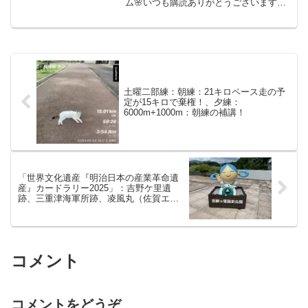
ム🌸いつも購読ありがとうございます。
今回はランニングとは関係ありません。
長崎は桜が満開になっており、各箇所の
桜の状況です。長崎スタジアムシティノ
ース棟の前に何本か桜の木...
土曜二部練：朝練：21キロペース走の予
定が15キロで棄権！、夕練：
6000m+1000m：朝練の補講！
「世界文化遺産『明治日本の産業革命遺
産』カードラリー2025」：吉野ケ里遺
跡、三重津海軍所跡、凌風丸（佐賀エリ
アコンプリート）
コメント
コメントをどうぞ