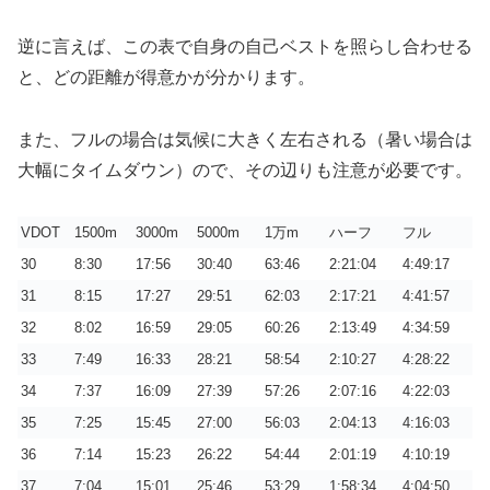
逆に言えば、この表で自身の自己ベストを照らし合わせる
と、どの距離が得意かが分かります。
また、フルの場合は気候に大きく左右される（暑い場合は
大幅にタイムダウン）ので、その辺りも注意が必要です。
VDOT
1500m
3000m
5000m
1万m
ハーフ
フル
30
8:30
17:56
30:40
63:46
2:21:04
4:49:17
31
8:15
17:27
29:51
62:03
2:17:21
4:41:57
32
8:02
16:59
29:05
60:26
2:13:49
4:34:59
33
7:49
16:33
28:21
58:54
2:10:27
4:28:22
34
7:37
16:09
27:39
57:26
2:07:16
4:22:03
35
7:25
15:45
27:00
56:03
2:04:13
4:16:03
36
7:14
15:23
26:22
54:44
2:01:19
4:10:19
37
7:04
15:01
25:46
53:29
1:58:34
4:04:50