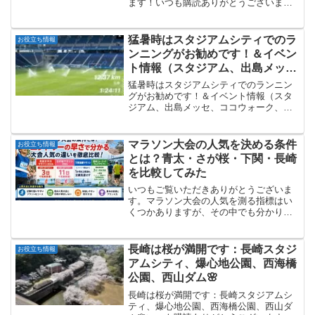
ます！いつも購読ありがとうございま
す。つい最近、2025年度シーズンが終わ
ったと思ったら、もう2026年度シーズン
のエントリーが始まっています。予定が
猛暑時はスタジアムシティでのラ
お役立ち情報
決まっている大...
ンニングがお勧めです！＆イベン
ト情報（スタジアム、出島メッ
セ、ココウォーク、諏訪神社）
猛暑時はスタジアムシティでのランニン
グがお勧めです！＆イベント情報（スタ
ジアム、出島メッセ、ココウォーク、諏
訪神社）いつも購読ありがとうございま
す。梅雨の合間に猛暑となっています。
長崎は全国的には涼しい方ですが、今日
マラソン大会の人気を決める条件
お役立ち情報
（6月20日）は32℃程...
とは？青太・さが桜・下関・長崎
を比較してみた
いつもご覧いただきありがとうございま
す。マラソン大会の人気を測る指標はい
くつかありますが、その中でも分かりや
すいのが「エントリー開始から定員に達
するまでのスピード」です。特に先着順
で参加者を募集する大会では、どれだけ
長崎は桜が満開です：長崎スタジ
お役立ち情報
多くのランナーがその大会...
アムシティ、爆心地公園、西海橋
公園、西山ダム🌸
長崎は桜が満開です：長崎スタジアムシ
ティ、爆心地公園、西海橋公園、西山ダ