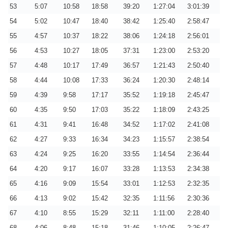
53
5:07
10:58
18:58
39:20
1:27:04
3:01:39
54
5:02
10:47
18:40
38:42
1:25:40
2:58:47
55
4:57
10:37
18:22
38:06
1:24:18
2:56:01
56
4:53
10:27
18:05
37:31
1:23:00
2:53:20
57
4:48
10:17
17:49
36:57
1:21:43
2:50:40
58
4:44
10:08
17:33
36:24
1:20:30
2:48:14
59
4:39
9:58
17:17
35:52
1:19:18
2:45:47
60
4:35
9:50
17:03
35:22
1:18:09
2:43:25
61
4:31
9:41
16:48
34:52
1:17:02
2:41:08
62
4:27
9:33
16:34
34:23
1:15:57
2:38:54
63
4:24
9:25
16:20
33:55
1:14:54
2:36:44
64
4:20
9:17
16:07
33:28
1:13:53
2:34:38
65
4:16
9:09
15:54
33:01
1:12:53
2:32:35
66
4:13
9:02
15:42
32:35
1:11:56
2:30:36
67
4:10
8:55
15:29
32:11
1:11:00
2:28:40
68
4:06
8:48
15:18
31:46
1:10:05
2:26:47