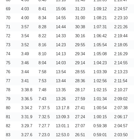
69
4:03
8:41
15:06
31:23
1:09:12
2:24:57
70
4:00
8:34
14:55
31:00
1:08:21
2:23:10
71
3:57
8:28
14:44
30:38
1:07:31
2:21:26
72
3:54
8:22
14:33
30:16
1:06:42
2:19:44
73
3:52
8:16
14:23
29:55
1:05:54
2:18:05
74
3:49
8:10
14:13
29:34
1:05:08
2:16:29
75
3:46
8:04
14:03
29:14
1:04:23
2:14:55
76
3:44
7:58
13:54
28:55
1:03:39
2:13:23
77
3:41
7:53
13:44
28:36
1:02:56
2:11:54
78
3:38.8
7:48
13:35
28:17
1:02:15
2:10:27
79
3:36.5
7:43
13:26
27:59
1:01:34
2:09:02
80
3:34.2
7:37.5
13:17.8
27:41
1:00:54
2:07:38
81
3:31.9
7:32.5
13:09.3
27:24
1:00:15
2:06:17
82
3:29.7
7:27.7
13:01.1
27:07
0:59:38
2:04:57
83
3:27.6
7:23.0
12:53.0
26:51
0:59:01
2:03:50