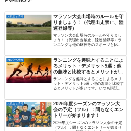
マラソン大会出場時のルールを守
お役立ち情報
りましょう！（代理出走禁止、陸
連登録等）
マラソン大会出場時のルールを守りまし
ょう！（代理出走禁止、陸連登録等）ラ
ンニングは他の球技等のスポーツと比較
すると、走るだけの単純な運動（しかし
奥は深い）なので、自宅周辺をジョギン
グするだけなら、特にルールを気にする
ランニングを趣味とすることによ
お役立ち情報
必要はありません。ただ、...
るメリット・デメリット5選：他
の趣味と比較するとメリットが多
いです。
ランニングを趣味とすることによるメリ
ット・デメリット5選：他の趣味と比較す
るとメリットが多いです。いつも購読あ
りがとうございます。今回はランニング
を趣味にすることによるメリット・デメ
リットを紹介します。🏃‍♀️ランニングのメ
2026年度シーズンのマラソン大
お役立ち情報
リット5選心身と...
会の予定（フル）：間もなくエン
トリーが始まります！
2026年度シーズンのマラソン大会の予定
（フル）：間もなくエントリーが始まり