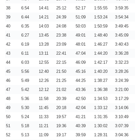
38
6:54
14:41
25:12
52:17
1:55:55
3:59:35
39
6:44
14:21
24:39
51:09
1:53:24
3:54:34
40
6:35
14:03
24:08
50:03
1:50:59
3:49:45
41
6:27
13:45
23:38
49:01
1:48:40
3:45:09
42
6:19
13:28
23:09
48:01
1:46:27
3:40:43
43
6:11
13:11
22:41
47:04
1:44:20
3:36:28
44
6:03
12:55
22:15
46:09
1:42:17
3:32:23
45
5:56
12:40
21:50
45:16
1:40:20
3:28:26
46
5:49
12:26
21:25
44:25
1:38:27
3:24:39
47
5:42
12:12
21:02
43:36
1:36:38
3:21:00
48
5:36
11:58
20:39
42:50
1:34:53
3:17:29
49
5:30
11:45
20:18
42:04
1:33:12
3:14:06
50
5:24
11:33
19:57
41:21
1:31:35
3:10:49
51
5:18
11:21
19:36
40:39
1:30:02
3:07:39
52
5:13
11:09
19:17
39:59
1:28:31
3:04:36