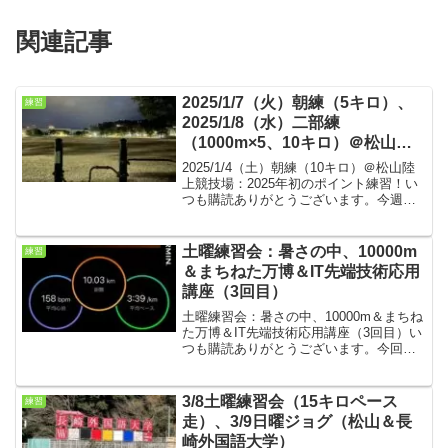
関連記事
2025/1/7（火）朝練（5キロ）、
練習
2025/1/8（水）二部練
（1000m×5、10キロ）＠松山陸
上競技場
2025/1/4（土）朝練（10キロ）＠松山陸
上競技場：2025年初のポイント練習！い
つも購読ありがとうございます。今週
は、週末の新春駅伝、伊万里ハーフマラ
ソンに向けて調整中です。火曜朝練（5キ
ロ）・気温3℃、曇り時々みぞれ。無
土曜練習会：暑さの中、10000m
練習
風。 みぞれ...
＆まちねた万博＆IT先端技術応用
講座（3回目）
土曜練習会：暑さの中、10000m＆まちね
た万博＆IT先端技術応用講座（3回目）い
つも購読ありがとうございます。今回は
土曜朝練の結果です。ココウォークで開
催中のまちねた万博へも行ってきまし
た。IT先端技術応用講座の3回目を受講。
3/8土曜練習会（15キロペース
練習
朝練条件・気...
走）、3/9日曜ジョグ（松山＆長
崎外国語大学）