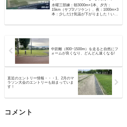
が下がりました！
水曜三部練：朝3000m×1本、夕方：
15km（サブ3ソツケン）、夜：1000m×3
本：少しだけ気温が下がりました！いつ
も購読ありがとうございます。今回は水
曜の三部練の結果です。夕方、夜と2つの
練習会を連チャン。10月に入っても日中
はまだま...
中距離（800~1500m）を走ると自然にフ
ォームが良くなり、どんどん速くなる!
直近のエントリー情報・・・1、2月のマ
ラソン大会のエントリーも始まっていま
す！
コメント