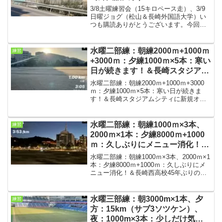
3/8土曜練習会（15キロペース走）、3/9
日曜ジョグ（松山＆長崎外国語大学）い
つも購読ありがとうございます。今回は
土曜の練習会と日曜のジョグの結果で
す。さが桜マラソンまで、あと2週間、故
障もなく順調に調整中です。3/8土曜練習
水曜二部練：朝練2000ｍ+1000ｍ
練習
会条件・気温...
+3000ｍ：夕練1000ｍ×5本：寒い
日が続きます！＆長崎スタジアム
シティに新規オープンのラーメン
水曜二部練：朝練2000ｍ+1000ｍ+3000
店（山頭火）
ｍ：夕練1000ｍ×5本：寒い日が続きま
す！＆長崎スタジアムシティに新規オー
プンのラーメン店（山頭火）いつも購読
ありがとうございます。今回は水曜の二
部練の紹介です。日中は比較的気温が上
水曜二部練：朝練1000ｍ×3本、
練習
がります...
2000ｍ×1本：夕練8000ｍ+1000
ｍ：久しぶりにメニュー消化！＆
長崎西高校45年ぶりの甲子園出場
水曜二部練：朝練1000ｍ×3本、2000ｍ×1
本：夕練8000ｍ+1000ｍ：久しぶりにメ
ニュー消化！＆長崎西高校45年ぶりの甲
子園出場いつも購読ありがとうございま
す。今回は水曜の二部練の紹介です。
先々週、先週は北九州マラソンの前後だ
水曜三部練：朝3000m×1本、夕
練習
った...
方：15km（サブ3ソツケン）、
夜：1000m×3本：少しだけ気温