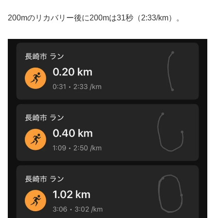
200mのリカバリー後に200mは31秒（2:33/km）。