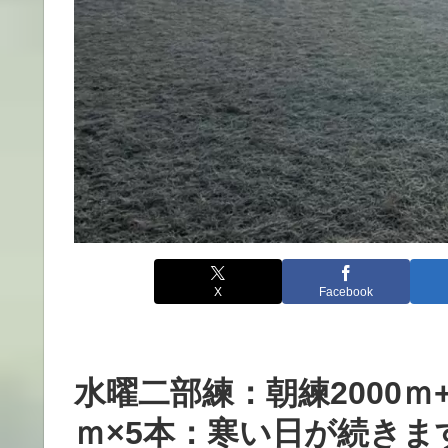
X
Facebook
水曜二部練：朝練2000ｍ+1
ｍ×5本：寒い日が続き