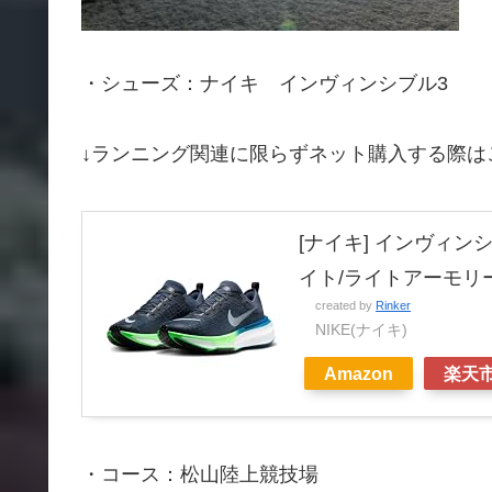
・シューズ：ナイキ インヴィンシブル3
↓ランニング関連に限らずネット購入する際は
[ナイキ] インヴィンシブ
イト/ライトアーモリーブル
created by
Rinker
NIKE(ナイキ)
Amazon
楽天
・コース：松山陸上競技場