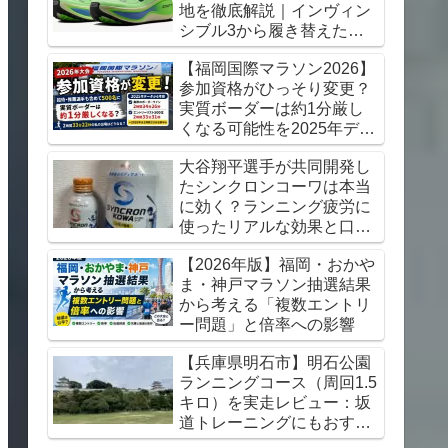
地を徹底解説｜インヴィン
シブル3から履き替えた感
想【初心者にもおすすめ】
【福岡国際マラソン2026】
参加資格がひっそり変更？
実質ボーダーは約1分厳し
くなる可能性を2025年デー
タから考察
大谷翔平選手が共同開発し
たシンクロンコーワは本当
に効く？ランニング疲労に
使ったリアルな効果と口コ
ミレビュー
【2026年版】福岡・おかや
ま・神戸マラソン抽選結果
から考える「複数エントリ
ー問題」と倍率への影響
【兵庫県明石市】明石公園
ランニングコース（周回1.5
キロ）を実走レビュー：坂
道トレーニングにもおすす
め