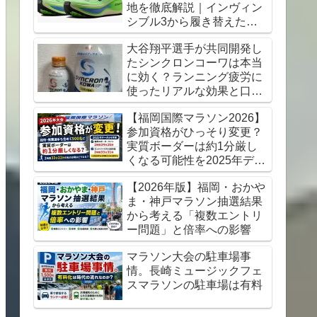
地を徹底解説｜インヴィン
シブル3から履き替えた感
想【初心者にもおすすめ】
大谷翔平選手が共同開発し
たシンクロンコーワは本当
に効く？ランニング疲労に
使ったリアルな効果と口コ
ミレビュー
【福岡国際マラソン2026】
参加資格がひっそり変更？
実質ボーダーは約1分厳し
くなる可能性を2025年デー
タから考察
【2026年版】福岡・おかや
ま・神戸マラソン抽選結果
から考える「複数エントリ
ー問題」と倍率への影響
マラソン大会の駐車場事
情。長崎ミュージックフェ
スマラソンの駐車場は有料