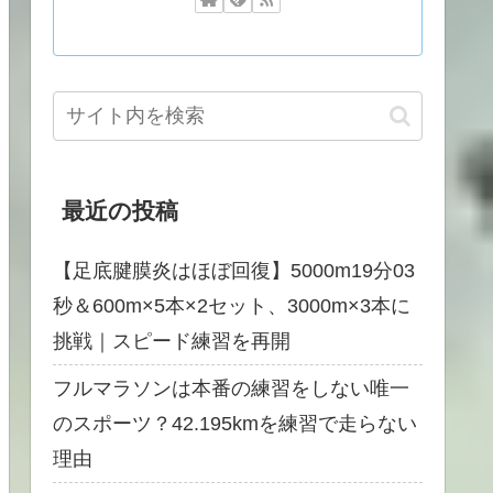
最近の投稿
【足底腱膜炎はほぼ回復】5000m19分03
秒＆600m×5本×2セット、3000m×3本に
挑戦｜スピード練習を再開
フルマラソンは本番の練習をしない唯一
のスポーツ？42.195kmを練習で走らない
理由