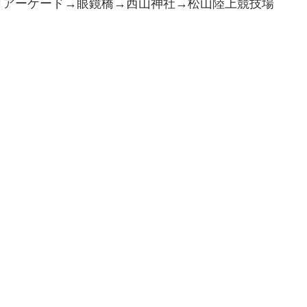
町アーケード→眼鏡橋→西山神社→松山陸上競技場