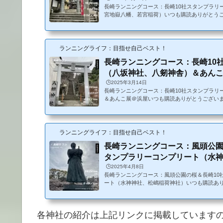
長崎ランニングコース：長崎10社スタンプラリ
宮地嶽八幡、若宮稲荷）いつも購読ありがとうご
0社スタンプラリーのうちの4社（松森天満宮、
稲荷）を廻ってきました。これで計6社になり、
万里ハーフでアンケートに回答したら、伊万里
コース・気温4℃、曇り。無風。雪、氷もようや
ランニングライフ：目指せ自己ベスト！
ーズ：NIKE インヴィンシブル3（新しい方）
長崎ランニングコース：長崎10
コース（4社）（松森天満宮、伊勢宮...
（八坂神社、八剱神舎）＆あんこ展
🕒️2025年3月14日
長崎ランニングコース：長崎10社スタンプラリ
＆あんこ展＠浜屋いつも購読ありがとうございま
ンプラリーの続きです。八坂神社、八剱神舎の2
のスタンプラリーの記事はこちら↓また、3/14
が開催されているので、行ってきました。 コー
風。気温は高いが、体感温度は低かった。・シュ
ランニングライフ：目指せ自己ベスト！
シブル3（新しい方）・コース：長崎市内神社巡
長崎ランニングコース：風頭公園
八坂神社→八剱神社→浜屋→松山）・...
タンプラリーコンプリート（水神..
🕒️2025年4月8日
長崎ランニングコース：風頭公園の桜＆長崎10
ート（水神神社、松嶋稲荷神社）いつも購読あ
は風頭公園の桜を見に行くついでに、長崎10社
+ゴールの伊勢宮を走ってきました。↓前回のス
ら条件・気温14℃→20℃、晴れ後半、日が当た
各神社の紹介は上記リンクに掲載しています
ーズ：NIKE インヴィンシブル3・コース：松
→風頭公園→伊勢宮→プラットモール・距離：約