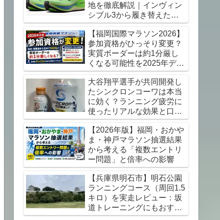
地を徹底解説｜インヴィン
シブル3から履き替えた感
想【初心者にもおすすめ】
【福岡国際マラソン2026】
参加資格がひっそり変更？
実質ボーダーは約1分厳し
くなる可能性を2025年デー
タから考察
大谷翔平選手が共同開発し
たシンクロンコーワは本当
に効く？ランニング疲労に
使ったリアルな効果と口コ
ミレビュー
【2026年版】福岡・おかや
ま・神戸マラソン抽選結果
から考える「複数エントリ
ー問題」と倍率への影響
【兵庫県明石市】明石公園
ランニングコース（周回1.5
キロ）を実走レビュー：坂
道トレーニングにもおすす
め