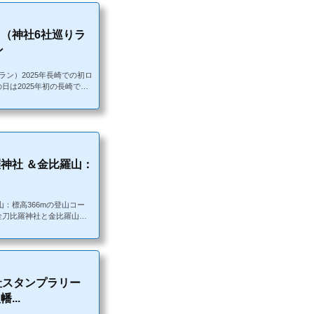
（神社6社巡りラ
ン
ン）2025年長崎での初ロ
日は2025年初の長崎での
で、初詣ランをしてきまし
気温4℃、晴れ。無風。7:
気温。若干明るくなったぐ
ル3（新しい方）・コース：
森天満宮→伊勢宮→若宮稲
神社 ＆金比羅山：
：標高366mの登山コー
金刀比羅神社と金比羅山に
。走るにはちょうど良い気
新しい方）・ルート：松山陸
浦上天主堂→松山陸上競技
難易度・距離：10キロ高
高いです。立山公園まずは松
社スタンプラリー
...