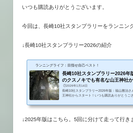
いつも購読ありがとうございます。
今回は、長崎10社スタンプラリーをランニン
↓長崎10社スタンプラリー2026の紹介
ランニングライフ：目指せ自己ベスト！
長崎10社スタンプラリー2026
のクスノキでも有名な山王神社から
🕒️2026年1月14日
長崎10社スタンプラリー2026年版：福山雅治
王神社からスタート！いつも購読ありがとうご
な山王神社に行ってみたら2025年に続き2026
が始まっていました。↓2025年版はこちら。5
た。山王神社長崎市の山王神社（さんのうじん
く歴史ある神社で、長崎の守り神として市民に
↓2025年版はこちら。5回に分けて走って行き
名なのが、原爆の惨禍を生き延びた「被爆クス
内には、二本の大きなクスノキが並んで...