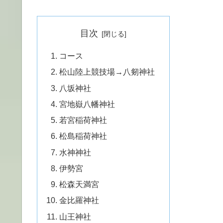
社スタート前に松山陸上競技場の内周を...
目次
コース
松山陸上競技場→八剱神社
八坂神社
宮地嶽八幡神社
若宮稲荷神社
松島稲荷神社
水神神社
伊勢宮
松森天満宮
金比羅神社
山王神社