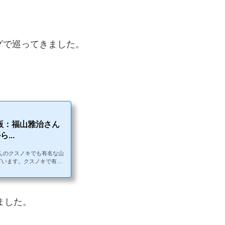
グで巡ってきました。
年版：福山雅治さん
...
さんのクスノキでも有名な山
ざいます。クスノキで有名
年も長崎10社スタンプラリー
回に分けて走って行きまし
じゃ）は、江戸時代から続
親しまれています。特に有
ました。
ノキ」です。山王神社の境