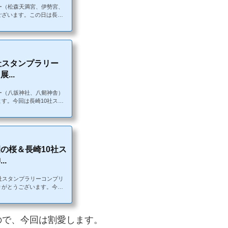
ー（松森天満宮、伊勢宮、
ざいます。この日は長崎1
伊勢宮、宮地嶽八幡、若宮
残りは4社です。また、伊
ハンバーグを頂きました。
く溶けていました。・シュ
・コース：長崎市内神社巡り
社スタンプラリー
...
ー（八坂神社、八剱神舎）
す。今回は長崎10社スタ
社を巡ってきました。過去
～23の間で、浜屋であんこ展
ス・気温12℃、曇り。無
ーズ：NIKE インヴィン
りコース（2社）（松山→
の桜＆長崎10社ス
.
社スタンプラリーコンプリ
りがとうございます。今回
スタンプラリーの最後の2社
タンプラリーの様子はこち
る場所は暑かった。・シュ
ので、今回は割愛します。
山→松嶋稲荷神社→水神神社
14キロ 松山→松嶋稲荷神