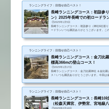
ランニングライフ：目指せ自己ベスト！
長崎ランニングコース：初詣参り
ン）2025年長崎での初ロードラ
🕒️2025年1月5日
長崎ランニングコース：初詣参り（神社6社巡りラ
ードランいつも購読ありがとうございます。この
ロード（松山陸上競技場外）のランということ
た。結局、6社の神社を廻ってきました。コース・
00スタート。少し寒いが走るにはちょうど良い
らいです。・シューズ：NIKE インヴィンシブ
長崎市内神社巡りコース（6社）（諏訪神社→松
ランニングライフ：目指せ自己ベスト！
荷→八坂神社→山王神社）・13キロ・参...
長崎ランニングコース：金刀比羅
標高366mの登山コース！
🕒️2025年1月17日
長崎ランニングコース：金刀比羅神社 ＆金比羅山
ス！いつも購読ありがとうございます。今回は
登ってきました。コース・気温6℃、晴れ。無風
候・シューズ：NIKE インヴィンシブル 3（
上競技場→立山公園→金毘羅神社→金毘羅山→
場・難易度：登山コースのため、走って登ると高
ランニングライフ：目指せ自己ベスト！
低差はかなりあります。稲佐山（333m）より
長崎ランニングコース：長崎10
山陸上競技場から立山公園へ向かいます。茂...
（松森天満宮、伊勢宮、宮地嶽八幡
🕒️2025年2月10日